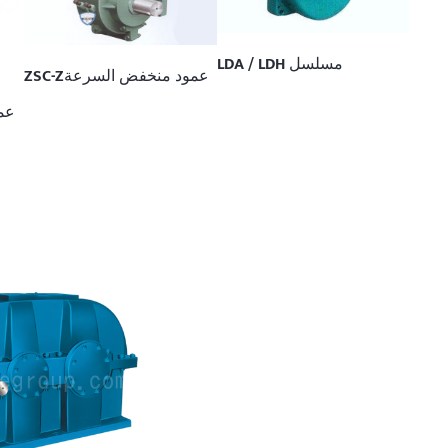
مسلسل
LDA / LDH
عمود منخفض السرعة
ZSC-Z
عم