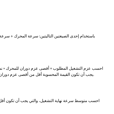
احسب عزم التشغيل المطلوب = أقصى عزم دوران للمحرك × نسبة ا
يجب أن تكون القيمة المحسوبة أقل من أقصى عزم دوران مُصنّف لعلبة التروس؛ اختر طرازًا أكبر إذا لم تكن راضيًا.
احسب متوسط سرعة نهاية التشغيل، والتي يجب أن تكون أقل م