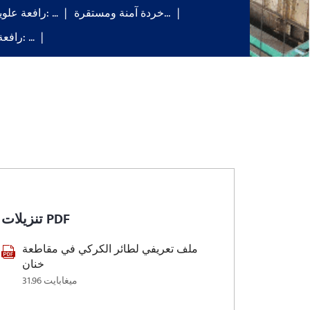
خردة آمنة ومستقرة...
رافعة علوية للتشكيل: …
رافعة علوية لنقل الألواح: …
تنزيلات PDF
ملف تعريفي لطائر الكركي في مقاطعة
خنان
31.96 ميغابايت