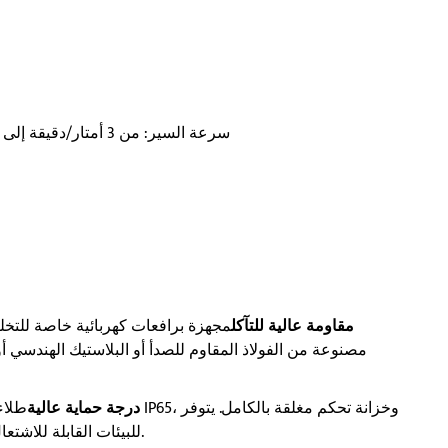
سرعة السير: من 3 أمتار/دقيقة إلى 30 مترًا/دقيقة، ومن 4 أمتار/دقيقة إلى 40 مترًا/دقيقة
مقاومة عالية للتآكل
مجهزة برافعات كهربائية خاصة للتخليل
مصنوعة من الفولاذ المقاوم للصدأ أو البلاستيك الهندسي 
درجة حماية عالية
طلاء مق
خيار التكوين المقاوم للانفجار (Ex d IIC T4) للبيئات القابلة للاشتعال والانفجار.