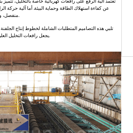
تعتمد آلية الرفع على رافعات كهربائية خاصة بالتخليل، تتميز ب
عن كفاءة استهلاك الطاقة وحماية البيئة. أما آلية حركة ال
منفصل، ويعتمد نظام التحكم على تقنية تنظيم السرعة بتردد متغير.
تلبي هذه التصاميم المتطلبات الشاملة لخطوط إنتاج الجلفنة
يجعل رافعات التخليل العلوية معدات رفع مهمة لعمليات التخليل في صناعة الجلفنة.