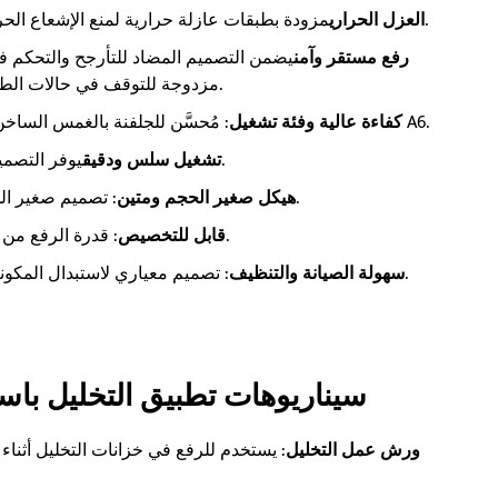
مزودة بطبقات عازلة حرارية لمنع الإشعاع الحراري في بيئات الغازات المسببة للتآكل ورذاذ الأحماض.
العزل الحراري
رفع مستقر وآمن
يضمن التصميم المضاد للتأرجح والتحكم ف
مزدوجة للتوقف في حالات الطوارئ وحماية إيقاف التشغيل التلقائي ضد الحمل الزائد.
: مُحسَّن للجلفنة بالغمس الساخن، مع سرعة رفع وحركة سريعة؛ فئة الخدمة الإجمالية A6.
كفاءة عالية وفئة تشغيل
يوفر التصميم ذو الحبال الأربعة ثباتًا ممتازًا للتحميل والتفريغ بثبات.
تشغيل سلس ودقيق
: تصميم صغير الحجم، وأداء موثوق، وتشغيل سلس، وعمر خدمة طويل.
هيكل صغير الحجم ومتين
: قدرة الرفع من 0.5 إلى 20 طن (قابلة للتخصيص)، تتوفر نماذج مختلفة.
قابل للتخصيص
: تصميم معياري لاستبدال المكونات بسرعة؛ سطح أملس لتجنب بقايا الأحماض والتآكل.
سهولة الصيانة والتنظيف
سيناريوهات تطبيق التخليل باستخ
ورش عمل التخليل
: يستخدم للرفع في خزانات التخليل أثناء 