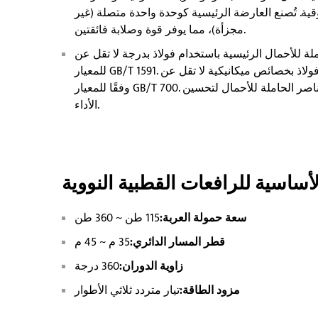
ة. تُصنع العارضة الرئيسية كوحدة واحدة متصلة (غير
مجزأة)، مما يوفر قوة وصلابة فائقتين.
للأحمال الرئيسية باستخدام فولاذ بدرجة لا تقل عن Q345 وفقًا
للمعيار GB/T 1591. أما العناصر الحاملة للأحمال الثانوية فتُصنع باستخدام فولاذ بخصائص ميكانيكية لا تقل عن Q235
وفقًا للمعيار GB/T 700. ويُفضل استخدام الفولاذ المقتول أو شبه المقتول في جميع العناصر الحاملة للأحمال لتحسين
الأداء.
سعة حمولة العربة:
115 طن ~ 360 طن
قطر المسار الدائري:
35 م ~ 45 م
زاوية الدوران:
360 درجة
مزود الطاقة:
تيار متردد ثلاثي الأطوار