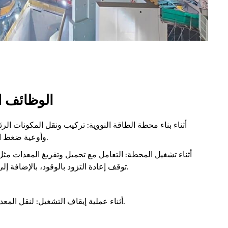
الوظائف ال
أثناء بناء محطة الطاقة النووية: تركيب ونقل المكونات الر
وأوعية ضغط المفاعل، وأجهزة الضغط، وغيرها من المعدات الخفيفة.
أثناء تشغيل المحطة: التعامل مع تحميل وتفريغ المعدات مث
توقف إعادة التزود بالوقود، بالإضافة إلى إزالة واستبدال مجموعات الوقود ورؤوس المفاعلات.
أثناء عملية إيقاف التشغيل: لنقل المعدات داخل مبنى المفاعل بعد إخراج المحطة من الخدمة.