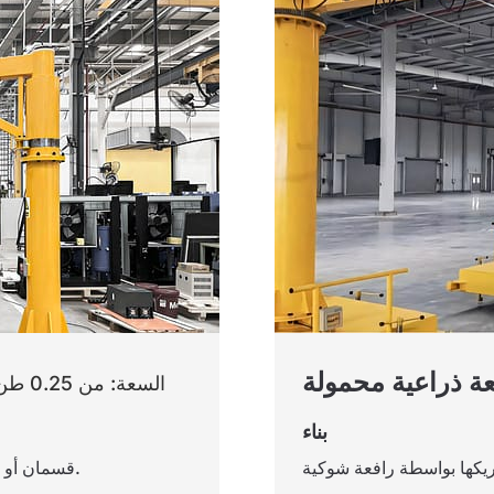
عة ذراعية محمولة
السعة: من 0.25 طن إلى 0.6 طن
بناء
قسمان أو أكثر من أقسام ذراع الرافعة متصلة بمفاصل مفصلية.