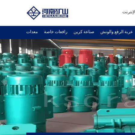
لإنترنت
عربة الرفع والونش
صناعة كرين
رافعات خاصة
معدات