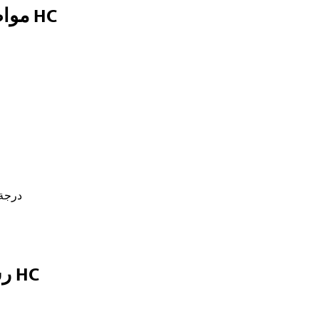
مواصفات الرافعة الكهربائية من النوع HC
درجة حرارة ا
رسم هيكل رافعة كهربائية من النوع HC