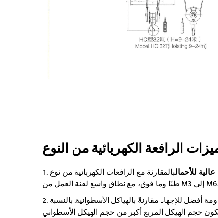
الية للأحمال
بالمقارنة مع الرافعات الكهربائية من نوع CD و MD، فإنها تتمتع بقدرة رفع أكبر تصل إلى 32
ومة أفضل للإجهاد مقارنةً بالهياكل الأسطوانية. بالنسبة