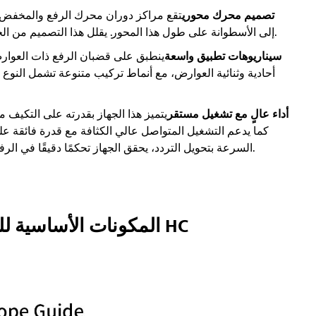
تصميم محرك محوري
تقع مراكز دوران محرك الرفع والمخفض و
إلى الأسطوانة على طول هذا المحور. يقلل هذا التصميم من الحمل اللامركزي والإجهاد الإضافي لتوزيع أكثر كفاءة للقوة.
سيناريوهات تطبيق واسعة
ينطبق على قضبان الرفع ذات العوارض 
أحادية وثنائية العوارض، مع أنماط تركيب متنوعة تشمل النوع ا
أداء عالٍ مع تشغيل مستقر
يتميز هذا الجهاز بقدرته على التكيف م
كما يدعم التشغيل المتواصل عالي الكثافة مع قدرة فائقة ع
السرعة بتحويل التردد، يحقق الجهاز تحكمًا دقيقًا في الرفع ثنائي السرعة، مما يضمن عملية رفع مستقرة وموثوقة.
المكونات الأساسية للرافعة الكهربائية من نوع الصندوق HC