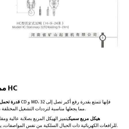
مميزات الرافعة الكهربائية من النوع HC
قدرة تحمل ع
طنًا وما فوق، مع نطاق واسع لفئة العمل من M3 إلى M6، مما يجعلها مناسبة لترددات التشغيل المختلفة.
هيكل مربع سميك
يتميز الهيكل المربع بصلابة عالية ومقا
للرافعات الكهربائية ذات الحبال السلكية من نفس المواصفات، يكون حجم الهيكل المربع أكبر من حجم الهيكل الأسطواني.