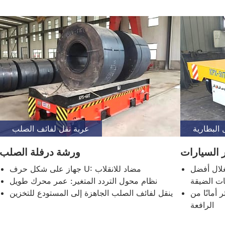
عربة نقل لفائف الصلب
 السيارات
ورشة درفلة الصلب
درجة: استغلال أفضل
جهاز على شكل حرف U: مضاد للانقلاب
ت الضيقة
نظام محول التردد المتغير: عمر محرك طويل
 أمانًا من
ينقل لفائف الصلب الجاهزة إلى المستودع للتخزين
الرافعة