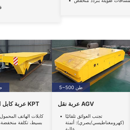
لمسافات طويلة بتردد منخفض
ق
5~500 طن
150
عربة نقل AGV
عربة كابل المحمول KPT
تجنب العوائق تلقائيًا
كابلات الهاتف المحمول
(كهرومغناطيسي/بصري): أتمتة
بسيط، تكلفة منخفضة، 
عالية