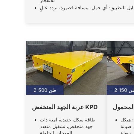
للانفجار
ابل للتطبيق: أي حمل، مسافة قصيرة، تردد عالٍ
2- طن
2-500 طن
عربة الجهد المنخفض KPD
: هيكل
طاقة سكك حديدية آمنة ذات
صيانة
جهد منخفض، تشغيل متعدد
سهلة
الموجات الحاملة