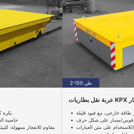
2-150 طن
 مسار
بكرة ك
خاصية الس
ر/للاستخدام على متن العبارات
مقاوم للانفجار بسهولة: للبي