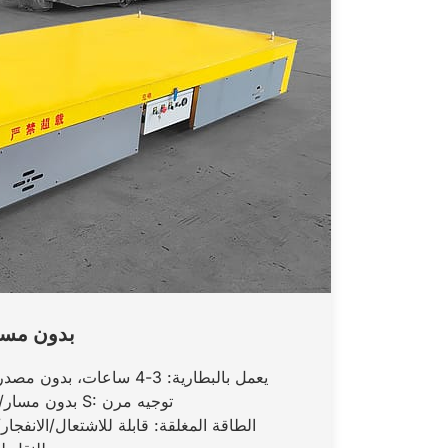
عربة نقل بطاريات KPX بدون
يعمل بالبطارية: 3-4 ساعات، بدون مصدر طاقة خارجي، مع قيود قليلة
بدون مسار/قوس/مسار على شكل حرف S: توجيه مرن
الطاقة المغلقة: قابلة للاشتعال/الانفجا