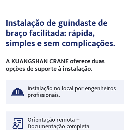
laminada de grande espessura.
A análise de elementos finitos garante a
resistência à deformação em condições de uso
Instalação de guindaste de
intenso.
braço facilitada: rápida,
simples e sem complicações.
A KUANGSHAN CRANE oferece duas
opções de suporte à instalação.
Instalação no local por engenheiros
profissionais.
Orientação remota +
Documentação completa