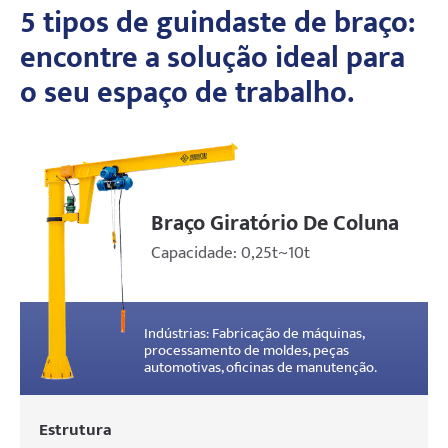
5 tipos de guindaste de braço:
encontre a solução ideal para
Projetos
Blogs
o seu espaço de trabalho.
Notícias
Aplicações
Sobre nós
Contate-nos
Braço Giratório De Coluna
Capacidade: 0,25t~10t
Indústrias: Fabricação de máquinas,
processamento de moldes, peças
automotivas, oficinas de manutenção.
Estrutura