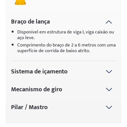
Braço de lança
Disponível em estrutura de viga I, viga caixão ou
aço leve.
Comprimento do braço de 2 a 6 metros com uma
superfície de corrida de baixo atrito.
Sistema de içamento
Opções: talha elétrica de corrente, talha de cabo
de aço ou talha à prova de explosão.
Mecanismo de giro
Características padrão: limitadores mecânicos,
Equipado com rolamentos de giro de alta
proteção contra sobrecarga e frenagem de
resistência ou anéis deslizantes resistentes ao
emergência.
Pilar / Mastro
desgaste.
Fabricado com tubo de aço sem costura de alta
Rotação suave com opções de 180° / 270° / 360°.
resistência Q235B / Q355B ou chapa de aço