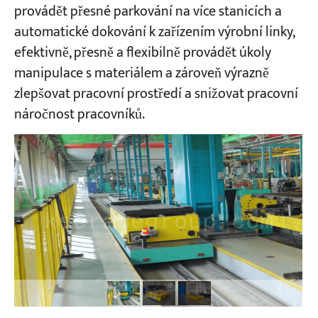
provádět přesné parkování na více stanicích a
automatické dokování k zařízením výrobní linky,
Projekty
efektivně, přesně a flexibilně provádět úkoly
Blogy
Zprávy
manipulace s materiálem a zároveň výrazně
Aplikace
zlepšovat pracovní prostředí a snižovat pracovní
O nás
náročnost pracovníků.
Kontaktujte nás