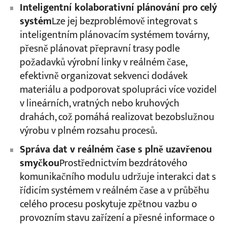
Inteligentní kolaborativní plánování pro celý
systém
Lze jej bezproblémově integrovat s
inteligentním plánovacím systémem továrny,
přesně plánovat přepravní trasy podle
požadavků výrobní linky v reálném čase,
efektivně organizovat sekvenci dodávek
materiálu a podporovat spolupráci více vozidel
v lineárních, vratných nebo kruhových
drahách, což pomáhá realizovat bezobslužnou
výrobu v plném rozsahu procesů.
Správa dat v reálném čase s plně uzavřenou
smyčkou
Prostřednictvím bezdrátového
komunikačního modulu udržuje interakci dat s
řídicím systémem v reálném čase a v průběhu
celého procesu poskytuje zpětnou vazbu o
provozním stavu zařízení a přesné informace o