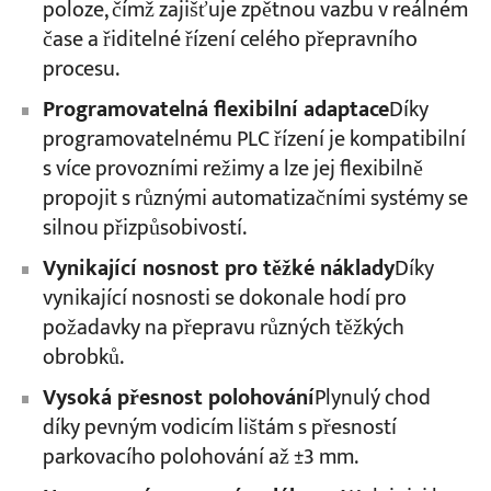
poloze, čímž zajišťuje zpětnou vazbu v reálném
čase a řiditelné řízení celého přepravního
procesu.
Programovatelná flexibilní adaptace
Díky
programovatelnému PLC řízení je kompatibilní
s více provozními režimy a lze jej flexibilně
propojit s různými automatizačními systémy se
silnou přizpůsobivostí.
Vynikající nosnost pro těžké náklady
Díky
vynikající nosnosti se dokonale hodí pro
požadavky na přepravu různých těžkých
obrobků.
Vysoká přesnost polohování
Plynulý chod
díky pevným vodicím lištám s přesností
parkovacího polohování až ±3 mm.