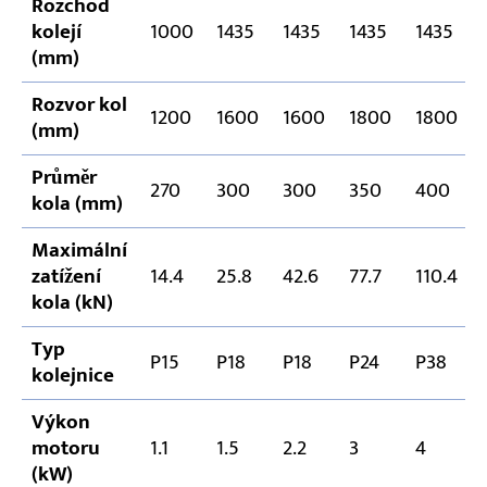
Rozchod
kolejí
1000
1435
1435
1435
1435
(mm)
Rozvor kol
1200
1600
1600
1800
1800
(mm)
Průměr
270
300
300
350
400
kola (mm)
Maximální
zatížení
14.4
25.8
42.6
77.7
110.4
kola (kN)
Typ
P15
P18
P18
P24
P38
kolejnice
Výkon
motoru
1.1
1.5
2.2
3
4
(kW)