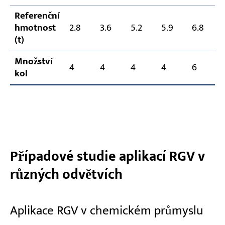
Referenční
hmotnost
2.8
3.6
5.2
5.9
6.8
(t)
Množství
4
4
4
4
6
kol
Případové studie aplikací RGV v
různých odvětvích
Aplikace RGV v chemickém průmyslu