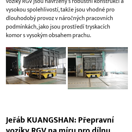
vozíky RGV jsou navrženy s robustní konstrukcí a
vysokou spolehlivostí, takže jsou vhodné pro
dlouhodobý provoz v náročných pracovních
podmínkách, jako jsou prostředí tryskacích
komor s vysokým obsahem prachu.
Jeřáb KUANGSHAN: Přepravní
vozíky RGV na míru pro dílnu