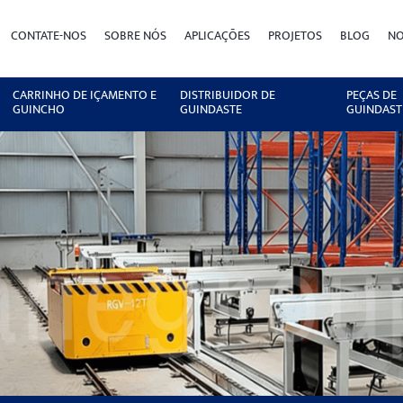
CONTATE-NOS
SOBRE NÓS
APLICAÇÕES
PROJETOS
BLOG
NO
CARRINHO DE IÇAMENTO E
DISTRIBUIDOR DE
PEÇAS DE
GUINCHO
GUINDASTE
GUINDAST