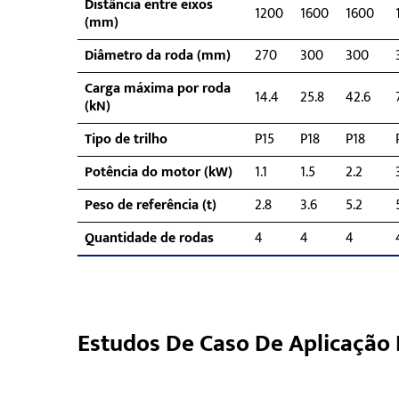
Distância entre eixos
1200
1600
1600
(mm)
Diâmetro da roda (mm)
270
300
300
Carga máxima por roda
14.4
25.8
42.6
(kN)
Tipo de trilho
P15
P18
P18
Potência do motor (kW)
1.1
1.5
2.2
Peso de referência (t)
2.8
3.6
5.2
Quantidade de rodas
4
4
4
Estudos De Caso De Aplicação