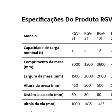
Especificações Do Produto RG
RGV-
RGV-
RGV-
Modelo
2T
5T
10T
Capacidade de carga
2
5
10
nominal (t)
Comprimento da mesa
3000
3500
3600
(mm)
Largura da mesa (mm)
1500
2000
2000
Altura da mesa (mm)
450
500
500
Distância ao solo (mm)
80
80
80
Bitola da via (mm)
1000
1435
1435