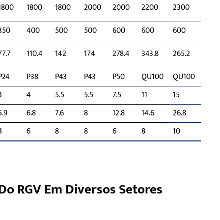
1800
1800
1800
2000
2000
2200
2300
350
400
500
500
600
600
600
77.7
110.4
142
174
278.4
343.8
265.2
P24
P38
P43
P43
P50
QU100
QU100
3
4
5.5
5.5
7.5
11
15
5.9
6.8
7.6
8
12.8
14.6
26.8
4
6
8
8
6
8
10
 Do RGV Em Diversos Setores