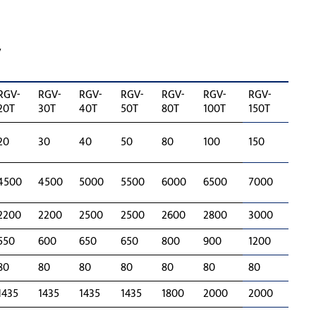
V
RGV-
RGV-
RGV-
RGV-
RGV-
RGV-
RGV-
20T
30T
40T
50T
80T
100T
150T
20
30
40
50
80
100
150
4500
4500
5000
5500
6000
6500
7000
2200
2200
2500
2500
2600
2800
3000
550
600
650
650
800
900
1200
80
80
80
80
80
80
80
1435
1435
1435
1435
1800
2000
2000