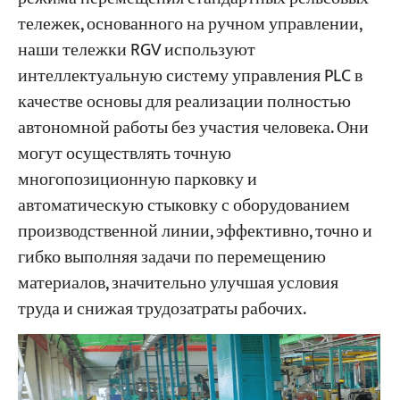
тележек, основанного на ручном управлении,
наши тележки RGV используют
Проекты
Блоги
интеллектуальную систему управления PLC в
Новости
качестве основы для реализации полностью
Заявления
О нас
автономной работы без участия человека. Они
Свяжитесь с Нами
могут осуществлять точную
многопозиционную парковку и
автоматическую стыковку с оборудованием
производственной линии, эффективно, точно и
гибко выполняя задачи по перемещению
материалов, значительно улучшая условия
труда и снижая трудозатраты рабочих.