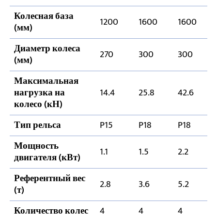
Колесная база
1200
1600
1600
(мм)
Диаметр колеса
270
300
300
(мм)
Максимальная
нагрузка на
14.4
25.8
42.6
колесо (кН)
Тип рельса
P15
P18
P18
Мощность
1.1
1.5
2.2
двигателя (кВт)
Референтный вес
2.8
3.6
5.2
(т)
Количество колес
4
4
4