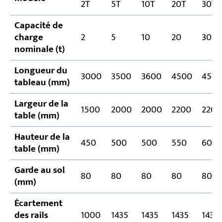
2T
5T
10T
20T
30T
Capacité de
charge
2
5
10
20
30
nominale (t)
Longueur du
3000
3500
3600
4500
450
tableau (mm)
Largeur de la
1500
2000
2000
2200
2200
table (mm)
Hauteur de la
450
500
500
550
600
table (mm)
Garde au sol
80
80
80
80
80
(mm)
Écartement
des rails
1000
1435
1435
1435
1435