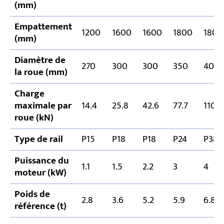
(mm)
Empattement
1200
1600
1600
1800
1800
(mm)
Diamètre de
270
300
300
350
400
la roue (mm)
Charge
maximale par
14.4
25.8
42.6
77.7
110.4
roue (kN)
Type de rail
P15
P18
P18
P24
P38
Puissance du
1.1
1.5
2.2
3
4
moteur (kW)
Poids de
2.8
3.6
5.2
5.9
6.8
référence (t)