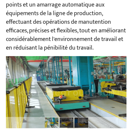
points et un amarrage automatique aux
équipements de la ligne de production,
Projets
effectuant des opérations de manutention
Blogs
Nouvelles
efficaces, précises et flexibles, tout en améliorant
Demandes
considérablement l'environnement de travail et
À propos de nous
en réduisant la pénibilité du travail.
Contactez-nous