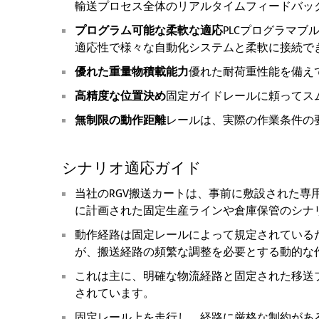
輸送プロセス全体のリアルタイムフィードバッ
プログラム可能な柔軟な適応
PLCプログラマ
適応性で様々な自動化システムと柔軟に接続で
優れた重量物積載能力
優れた耐荷重性能を備え
高精度な位置決め
固定ガイドレールに頼ってス
無制限の動作距離
レールは、実際の作業条件の
シナリオ適応ガイド
当社のRGV搬送カートは、事前に敷設された専
に計画された固定生産ラインや倉庫保管のシナ
動作経路は固定レールによって規定されている
が、搬送経路の頻繁な調整を必要とする動的な
これは主に、明確な物流経路と固定された移送
されています。
固定レール上を走行し、経路に厳格な制約があ