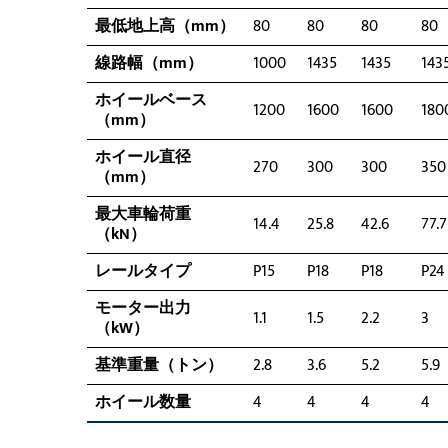
最低地上高（mm）
80
80
80
80
線路幅（mm）
1000
1435
1435
143
ホイールベース
1200
1600
1600
180
（mm）
ホイール直径
270
300
300
350
（mm）
最大車輪荷重
14.4
25.8
42.6
77.7
（kN）
レールタイプ
P15
P18
P18
P24
モーター出力
1.1
1.5
2.2
3
（kW）
基準重量（トン）
2.8
3.6
5.2
5.9
ホイール数量
4
4
4
4