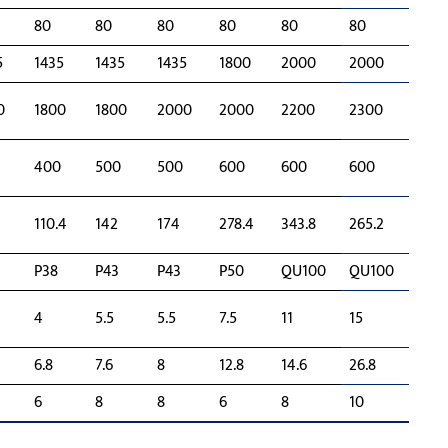
80
80
80
80
80
80
5
1435
1435
1435
1800
2000
2000
0
1800
1800
2000
2000
2200
2300
400
500
500
600
600
600
110.4
142
174
278.4
343.8
265.2
P38
P43
P43
P50
QU100
QU100
4
5.5
5.5
7.5
11
15
6.8
7.6
8
12.8
14.6
26.8
6
8
8
6
8
10