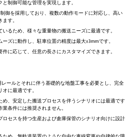
クと制御可能な管理を実現します。
ブル制御を採用しており、複数の動作モードに対応し、高い
きます。
ているため、様々な重量物の搬送ニーズに最適です。
ムーズに動作し、駐車位置の精度は最大±3mmです。
要件に応じて、任意の長さにカスタマイズできます。
用レールとそれに伴う基礎的な地盤工事を必要とし、完全
リオに最適です。
ため、安定した搬送プロセスを伴うシナリオには最適です
作業条件には推奨されません。
プロセスを持つ生産および倉庫保管のシナリオ向けに設計
るため、無軌道装置のような自由な車線変更や自律的な障