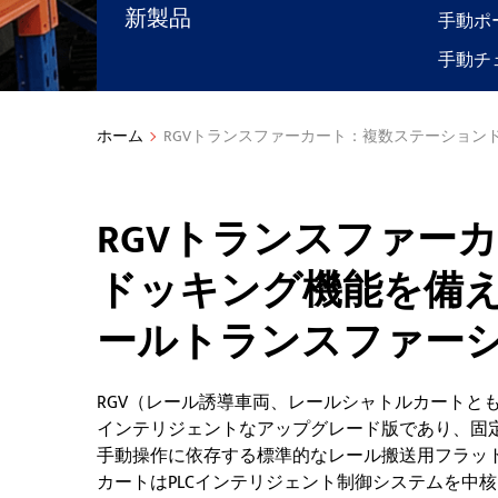
新製品
手動ポ
手動チェ
ホーム
RGVトランスファーカート：複数ステーショ
RGVトランスファー
ドッキング機能を備
ールトランスファー
RGV（レール誘導車両、レールシャトルカートと
インテリジェントなアップグレード版であり、固
手動操作に依存する標準的なレール搬送用フラット
カートはPLCインテリジェント制御システムを中