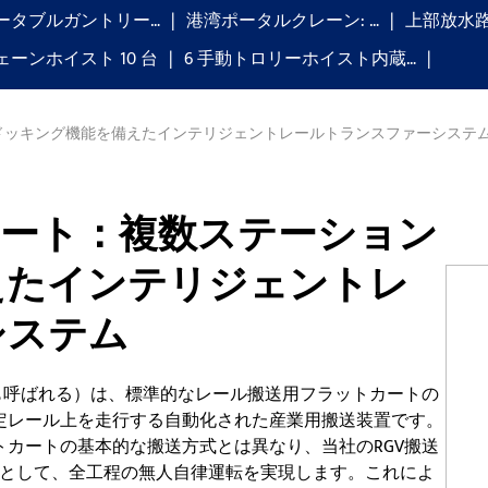
ータブルガントリー…
港湾ポータルクレーン: …
上部放水
ーンホイスト 10 台
6 手動トロリーホイスト内蔵…
ンドッキング機能を備えたインテリジェントレールトランスファーシステ
カート：複数ステーション
えたインテリジェントレ
システム
も呼ばれる）は、標準的なレール搬送用フラットカートの
定レール上を走行する自動化された産業用搬送装置です。
カートの基本的な搬送方式とは異なり、当社のRGV搬送
核として、全工程の無人自律運転を実現します。これによ