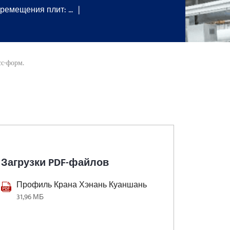
еремещения плит: …
сс-форм.
Загрузки PDF-файлов
Профиль Крана Хэнань Куаншань
31,96 МБ