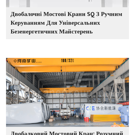
Двобалочні Мостові Крани SQ З Ручним
Керуванням Для Універсальних
Безенергетичних Майстерень
Двобалковий Мостовий Кран: Розумний