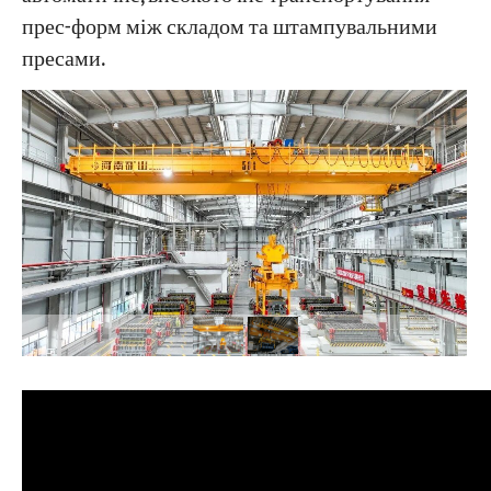
прес-форм між складом та штампувальними
пресами.
Проекти
Блоги
Новини
Програми
Про нас
Зв'яжіться з нами