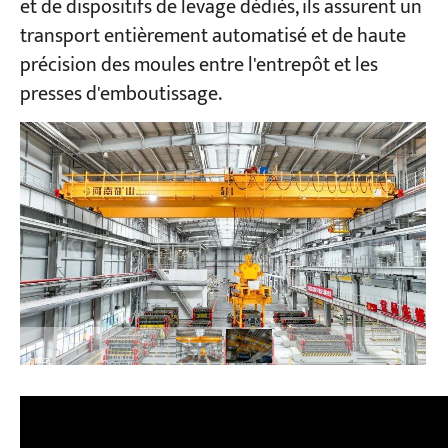
et de dispositifs de levage dédiés, ils assurent un
transport entièrement automatisé et de haute
Projets
précision des moules entre l'entrepôt et les
Blogs
presses d'emboutissage.
Nouvelles
Demandes
À propos de nous
Contactez-nous