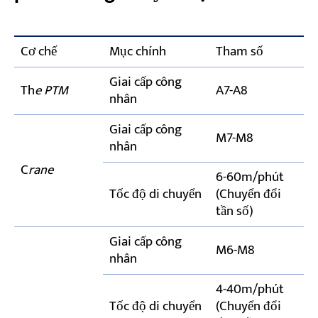
Cơ chế
Mục chính
Tham số
Giai cấp công
Th
e PTM
A7-A8
nhân
Giai cấp công
M7-M8
nhân
C
rane
6-60m/phút
Tốc độ di chuyển
(Chuyển đổi
tần số)
Giai cấp công
M6-M8
nhân
4-40m/phút
Tốc độ di chuyển
(Chuyển đổi