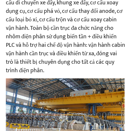
cấu di chuyển xe đẩy, khung xe đẩy, cơ cấu xoay
dụng cụ, cơ cấu phá vỏ, cơ cấu thay đổi anode, cơ
Dự án
cấu loại bỏ xỉ, cơ cấu trộn và cơ cấu xoay cabin
Blog
vận hành. Toàn bộ cần trục đa chức năng cho
Tin tức
Các ứng dụng
nhôm điện phân sử dụng biến tần + điều khiển
Về chúng tôi
PLC và hỗ trợ hai chế độ vận hành: vận hành cabin
Liên hệ chúng tôi
vận hành cần trục và điều khiển từ xa, đóng vai
trò là thiết bị chuyên dụng cho tất cả các quy
trình điện phân.