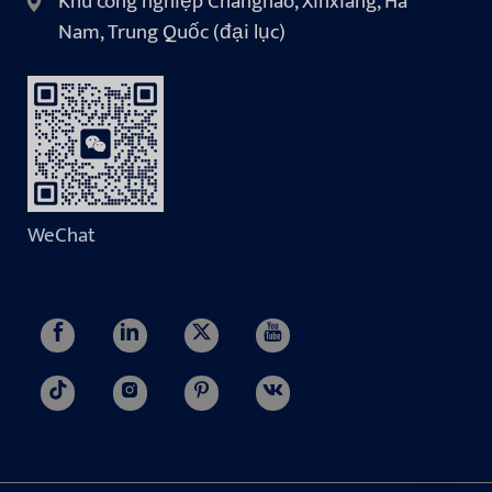
Khu công nghiệp Changnao, Xinxiang, Hà
Nam, Trung Quốc (đại lục)
WeChat