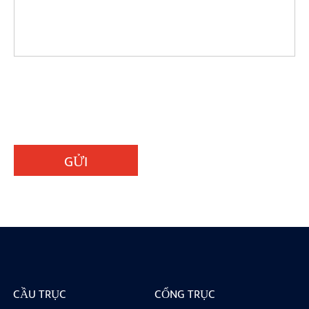
GỬI
CẦU TRỤC
CỔNG TRỤC