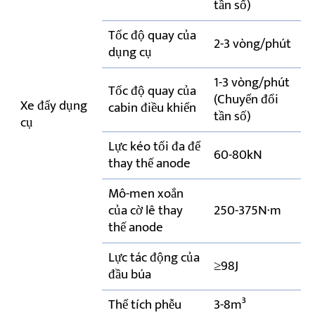
tần số)
Tốc độ quay của
2-3 vòng/phút
dụng cụ
1-3 vòng/phút
Tốc độ quay của
(Chuyển đổi
Xe đẩy dụng
cabin điều khiển
tần số)
cụ
Lực kéo tối đa để
60-80kN
thay thế anode
Mô-men xoắn
của cờ lê thay
250-375N·m
thế anode
Lực tác động của
≥98J
đầu búa
Thể tích phễu
3-8m³