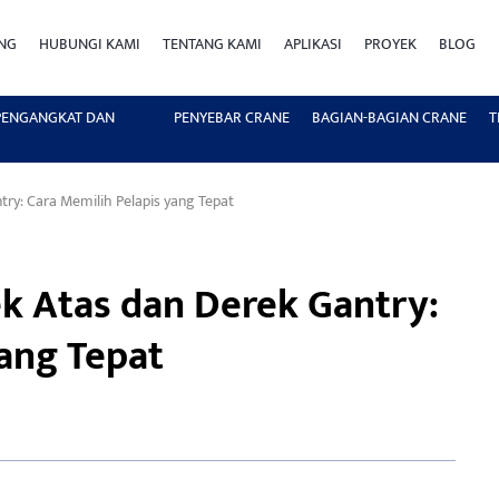
ING
HUBUNGI KAMI
TENTANG KAMI
APLIKASI
PROYEK
BLOG
 PENGANGKAT DAN
PENYEBAR CRANE
BAGIAN-BAGIAN CRANE
T
ntry: Cara Memilih Pelapis yang Tepat
rek Atas dan Derek Gantry:
ang Tepat