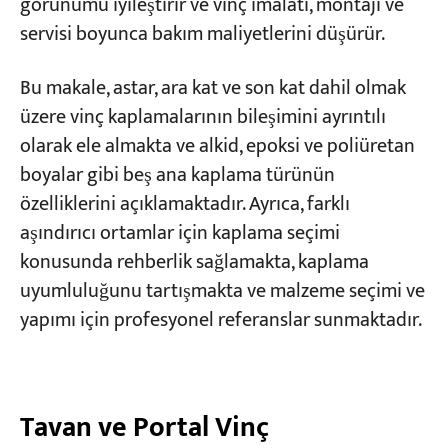
Vinç Kaplama Sistemleri Korozyon
görünümü iyileştirir ve vinç imalatı, montajı ve
Ortamlarına Nasıl Uyarlanır?
servisi boyunca bakım maliyetlerini düşürür.
Projeler
Kaplama uyumluluğu, uzun vadeli
Bloglar
Bu makale, astar, ara kat ve son kat dahil olmak
performans için kritik öneme sahiptir.
Haberler
üzere vinç kaplamalarının bileşimini ayrıntılı
Uygulamalar
Son Kaplama Seçimi Kılavuzu
Hakkımızda
olarak ele almakta ve alkid, epoksi ve poliüretan
Bize Ulaşın
boyalar gibi beş ana kaplama türünün
özelliklerini açıklamaktadır. Ayrıca, farklı
aşındırıcı ortamlar için kaplama seçimi
konusunda rehberlik sağlamakta, kaplama
uyumluluğunu tartışmakta ve malzeme seçimi ve
yapımı için profesyonel referanslar sunmaktadır.
Tavan ve Portal Vinç