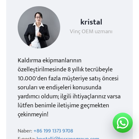
kristal
Vinç OEM uzmanı
Kaldırma ekipmanlarının
özelleştirilmesinde 8 yıllık tecrübeyle
10.000'den fazla müşteriye satış öncesi
soruları ve endişeleri konusunda
yardımcı oldum; ilgili ihtiyaçlarınız varsa
lütfen benimle iletişime geçmekten
çekinmeyin!
Naber:
+86 199 1373 9708
E-posta:
krystalli@kscranegroup.com