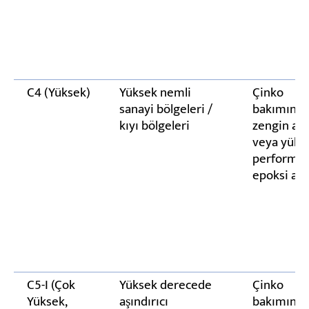
C4 (Yüksek)
Yüksek nemli
Çinko
sanayi bölgeleri /
bakımınd
kıyı bölgeleri
zengin ast
veya yüks
performan
epoksi ast
C5-I (Çok
Yüksek derecede
Çinko
Yüksek,
aşındırıcı
bakımınd