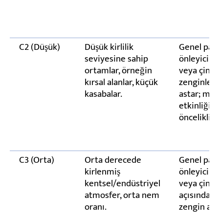
C2 (Düşük)
Düşük kirlilik
Genel pas
seviyesine sahip
önleyici a
ortamlar, örneğin
veya çink
kırsal alanlar, küçük
zenginleşt
kasabalar.
astar; mal
etkinliği
önceliklidi
C3 (Orta)
Orta derecede
Genel pas
kirlenmiş
önleyici a
kentsel/endüstriyel
veya çink
atmosfer, orta nem
açısından
oranı.
zengin ast