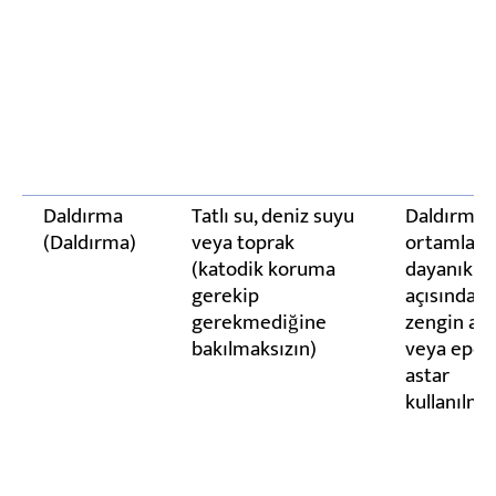
Daldırma
Tatlı su, deniz suyu
Daldırma
(Daldırma)
veya toprak
ortamları
(katodik koruma
dayanıklı 
gerekip
açısından
gerekmediğine
zengin ast
bakılmaksızın)
veya epok
astar
kullanılmal