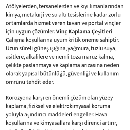
Tavan ve Portal Vinç Kaplamalarının Bileşimi
Atölyelerden, tersanelerden ve kıyı limanlarından
kimya, metalurji ve su altı tesislerine kadar zorlu
Başlıca Kaplama Malzeme Türleri
ortamlarda hizmet veren tavan ve portal vinçler
Alkid Kaplama
için uygun çözümler.
Vinç Kaplama Çeşitleri
Epoksi Kaplamalar
Çalışma koşullarına uyum kritik öneme sahiptir.
Uzun süreli güneş ışığına, yağmura, tuzlu suya,
Poliüretan Kaplamalar
asitlere, alkalilere ve nemli toza maruz kalma,
Klorlu Kauçuk Kaplama
çelikte paslanmaya ve kaplama arızasına neden
Saf Akrilik Kaplamalar
olarak yapısal bütünlüğü, güvenliği ve kullanım
ömrünü tehdit eder.
Kaplama Katmanlarına Göre Öneriler (JB/T
5946-2018 uyarınca)
Korozyona karşı en önemli çözüm olan yüzey
kaplama, fiziksel ve elektrokimyasal koruma
Seçim Kılavuzu: Tavan ve Portal Vinçler İçin
yoluyla aşındırıcı maddeleri engeller. Hava
Doğru Kaplama Sistemini Seçme Rehberi
koşullarına ve kimyasallara karşı direnci artırır,