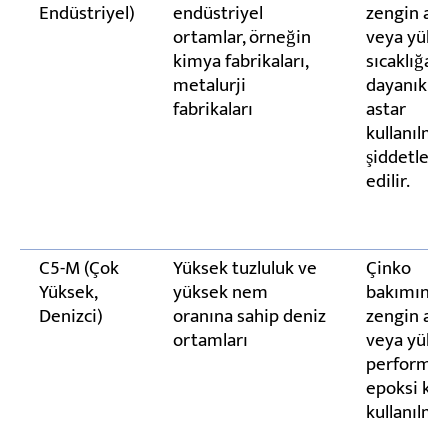
Endüstriyel)
endüstriyel
zengin ast
ortamlar, örneğin
veya yüks
kimya fabrikaları,
sıcaklığa
metalurji
dayanıklı 
fabrikaları
astar
kullanılma
şiddetle t
edilir.
C5-M (Çok
Yüksek tuzluluk ve
Çinko
Yüksek,
yüksek nem
bakımınd
Denizci)
oranına sahip deniz
zengin ast
ortamları
veya yüks
performan
epoksi kar
kullanılmal