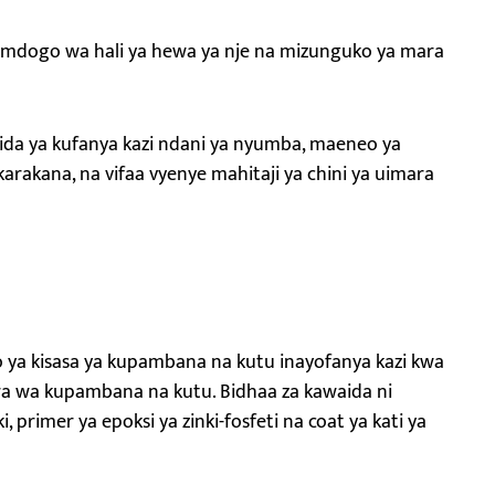
mdogo wa hali ya hewa ya nje na mizunguko ya mara
aida ya kufanya kazi ndani ya nyumba, maeneo ya
karakana, na vifaa vyenye mahitaji ya chini ya uimara
ya kisasa ya kupambana na kutu inayofanya kazi kwa
ora wa kupambana na kutu. Bidhaa za kawaida ni
, primer ya epoksi ya zinki-fosfeti na coat ya kati ya