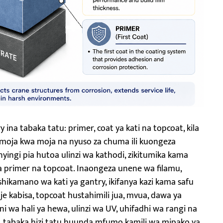
 ina tabaka tatu: primer, coat ya kati na topcoat, kila
 moja kwa moja na nyuso za chuma ili kuongeza
yingi pia hutoa ulinzi wa kathodi, zikitumika kama
a primer na topcoat. Inaongeza unene wa filamu,
hikamano wa kati ya gantry, ikifanya kazi kama safu
 kabisa, topcoat hustahimili jua, mvua, dawa ya
 wa hali ya hewa, ulinzi wa UV, uhifadhi wa rangi na
, tabaka hizi tatu huunda mfumo kamili wa mipako ya