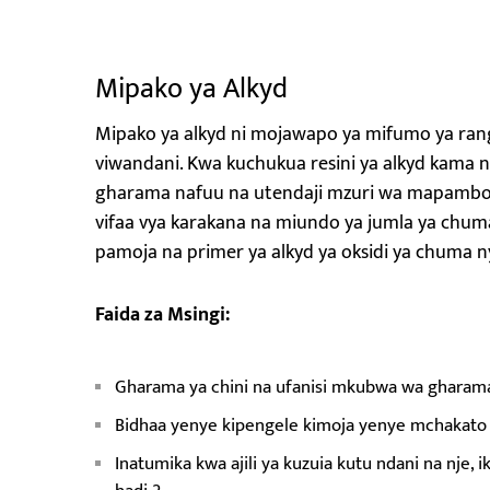
Mipako ya Alkyd
Mipako ya alkyd ni mojawapo ya mifumo ya rang
viwandani. Kwa kuchukua resini ya alkyd kama n
gharama nafuu na utendaji mzuri wa mapambo.
vifaa vya karakana na miundo ya jumla ya chum
pamoja na primer ya alkyd ya oksidi ya chuma 
Faida za Msingi:
Gharama ya chini na ufanisi mkubwa wa gharam
Bidhaa yenye kipengele kimoja yenye mchakato r
Inatumika kwa ajili ya kuzuia kutu ndani na nje,