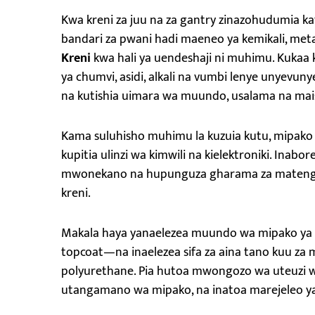
Kwa kreni za juu na za gantry zinazohudumia 
bandari za pwani hadi maeneo ya kemikali, meta
Kreni
kwa hali ya uendeshaji ni muhimu. Kuka
ya chumvi, asidi, alkali na vumbi lenye unyevun
na kutishia uimara wa muundo, usalama na ma
Kama suluhisho muhimu la kuzuia kutu, mipako 
kupitia ulinzi wa kimwili na kielektroniki. Inab
mwonekano na hupunguza gharama za matengene
kreni.
Makala haya yanaelezea muundo wa mipako ya kr
topcoat—na inaelezea sifa za aina tano kuu za m
polyurethane. Pia hutoa mwongozo wa uteuzi wa 
utangamano wa mipako, na inatoa marejeleo ya 