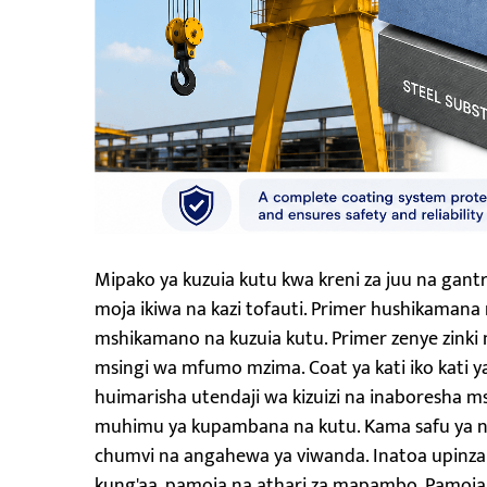
Mipako ya kuzuia kutu kwa kreni za juu na gantry
moja ikiwa na kazi tofauti. Primer hushikamana
mshikamano na kuzuia kutu. Primer zenye zinki n
msingi wa mfumo mzima. Coat ya kati iko kati y
huimarisha utendaji wa kizuizi na inaboresha ms
muhimu ya kupambana na kutu. Kama safu ya nje
chumvi na angahewa ya viwanda. Inatoa upinzani
kung'aa, pamoja na athari za mapambo. Pamoja