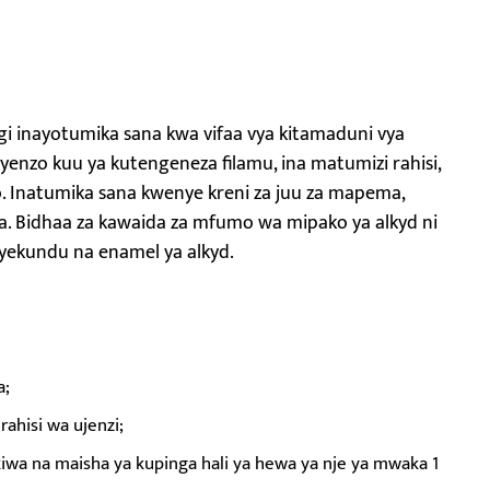
i inayotumika sana kwa vifaa vya kitamaduni vya
yenzo kuu ya kutengeneza filamu, ina matumizi rahisi,
 Inatumika sana kwenye kreni za juu za mapema,
a. Bidhaa za kawaida za mfumo wa mipako ya alkyd ni
nyekundu na enamel ya alkyd.
a;
ahisi wa ujenzi;
 ikiwa na maisha ya kupinga hali ya hewa ya nje ya mwaka 1