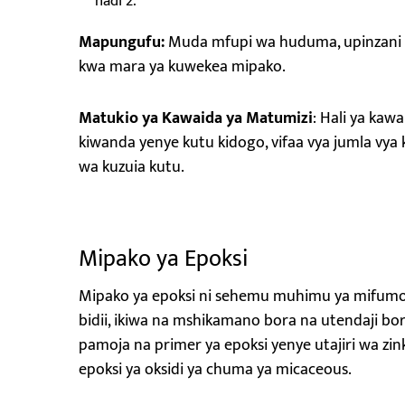
hadi 2.
Mapungufu:
Muda mfupi wa huduma, upinzani 
kwa mara ya kuwekea mipako.
Matukio ya Kawaida ya Matumizi
: Hali ya kaw
kiwanda yenye kutu kidogo, vifaa vya jumla vya 
wa kuzuia kutu.
Mipako ya Epoksi
Mipako ya epoksi ni sehemu muhimu ya mifumo 
bidii, ikiwa na mshikamano bora na utendaji b
pamoja na primer ya epoksi yenye utajiri wa zinki
epoksi ya oksidi ya chuma ya micaceous.