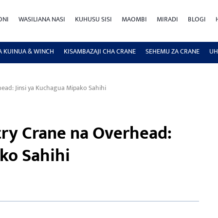
ONI
WASILIANA NASI
KUHUSU SISI
MAOMBI
MIRADI
BLOGI
A KUINUA & WINCH
KISAMBAZAJI CHA CRANE
SEHEMU ZA CRANE
UH
head: Jinsi ya Kuchagua Mipako Sahihi
try Crane na Overhead:
ko Sahihi