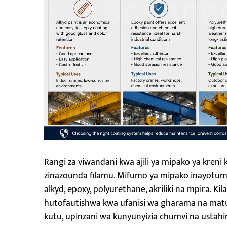
Rangi za viwandani kwa ajili ya mipako ya kreni
zinazounda filamu. Mifumo ya mipako inayotumik
alkyd, epoxy, polyurethane, akriliki na mpira. Ki
hutofautishwa kwa ufanisi wa gharama na matumi
kutu, upinzani wa kunyunyizia chumvi na ustahi