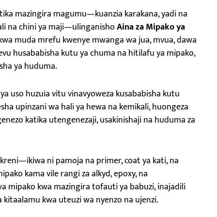
katika mazingira magumu—kuanzia karakana, yadi na
li na chini ya maji—ulinganisho
Aina za Mipako ya
a kwa muda mrefu kwenye mwanga wa jua, mvua, dawa
yevu husababisha kutu ya chuma na hitilafu ya mipako,
isha ya huduma.
ya uso huzuia vitu vinavyoweza kusababisha kutu
oresha upinzani wa hali ya hewa na kemikali, huongeza
zo katika utengenezaji, usakinishaji na huduma za
eni—ikiwa ni pamoja na primer, coat ya kati, na
ipako kama vile rangi za alkyd, epoxy, na
mipako kwa mazingira tofauti ya babuzi, inajadili
kitaalamu kwa uteuzi wa nyenzo na ujenzi.