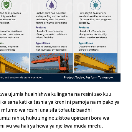
 kwa ujumla huainishwa kulingana na resini zao kuu
a sana katika tasnia ya kreni ni pamoja na mipako ya
la mfumo wa resini una sifa tofauti: baadhi
zi rahisi, huku zingine zikitoa upinzani bora wa
milivu wa hali ya hewa ya nje kwa muda mrefu.