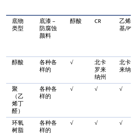
底物
底漆 –
醇酸
CR
乙烯
类型
防腐蚀
基/PVC
颜料
醇酸
各种各
√
北卡
北卡罗
样的
罗来
来纳州
纳州
聚
各种各
√
√
√
（乙
样的
烯丁
醛）
环氧
各种各
√
√
√
树脂
样的