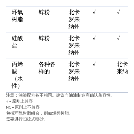
环氧
锌粉
北卡
√
√
树脂
罗来
纳州
硅酸
锌粉
北卡
√
√
盐
罗来
纳州
丙烯
各种各
北卡
√
北卡罗
酸
样的
罗来
来纳州
（水
纳州
性）
注意：油漆配方各不相同。建议向油漆制造商确认兼容性。
√ = 原则上兼容
NC = 原则上不兼容
包括环氧树脂组合，例如烃类树脂。
需要进行扫掠式喷砂。