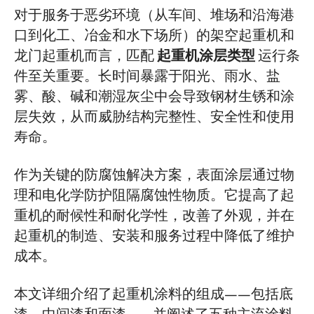
桥式起重机和龙门起重机涂料的组成
对于服务于恶劣环境（从车间、堆场和沿海港
口到化工、冶金和水下场所）的架空起重机和
主要涂层材料类型
龙门起重机而言，匹配
起重机涂层类型
运行条
醇酸涂料
件至关重要。长时间暴露于阳光、雨水、盐
环氧涂料
雾、酸、碱和潮湿灰尘中会导致钢材生锈和涂
层失效，从而威胁结构完整性、安全性和使用
聚氨酯涂料
寿命。
氯化橡胶涂层
作为关键的防腐蚀解决方案，表面涂层通过物
纯丙烯酸涂料
理和电化学防护阻隔腐蚀性物质。它提高了起
涂层施工建议（依据JB/T 5946-2018）
重机的耐候性和耐化学性，改善了外观，并在
起重机的制造、安装和服务过程中降低了维护
选型指南：如何为桥式起重机和龙门起重
成本。
机选择合适的涂层系统
本文详细介绍了起重机涂料的组成——包括底
如何根据腐蚀环境选择合适的起重机涂层
系统