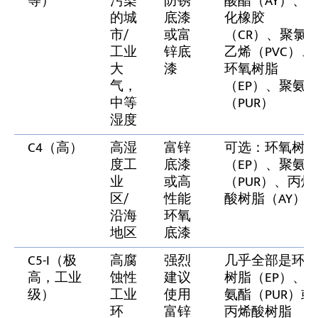
等）
污染
防锈
酸酯（AY）、
的城
底漆
化橡胶
市/
或富
（CR）、聚氯
工业
锌底
乙烯（PVC）、
大
漆
环氧树脂
气，
（EP）、聚氨
中等
（PUR）
湿度
C4（高）
高湿
富锌
可选：环氧树
度工
底漆
（EP）、聚氨
业
或高
（PUR）、丙烯
区/
性能
酸树脂（AY）
沿海
环氧
地区
底漆
C5-I（极
高腐
强烈
几乎全部是环
高，工业
蚀性
建议
树脂（EP）、
级）
工业
使用
氨酯（PUR）或
环
富锌
丙烯酸树脂