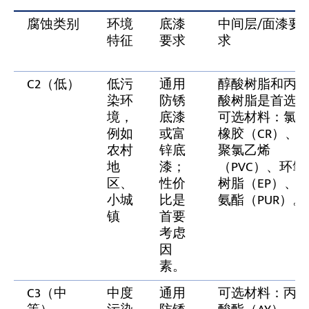
腐蚀类别
环境
底漆
中间层/面漆要
特征
要求
求
C2（低）
低污
通用
醇酸树脂和丙
染环
防锈
酸树脂是首选
境，
底漆
可选材料：氯
例如
或富
橡胶（CR）、
农村
锌底
聚氯乙烯
地
漆；
（PVC）、环氧
区、
性价
树脂（EP）、
小城
比是
氨酯（PUR）。
镇
首要
考虑
因
素。
C3（中
中度
通用
可选材料：丙