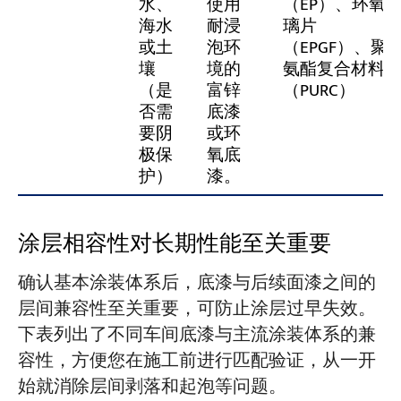
水、
使用
（EP）、环氧
海水
耐浸
璃片
或土
泡环
（EPGF）、聚
壤
境的
氨酯复合材料
（是
富锌
（PURC）
否需
底漆
要阴
或环
极保
氧底
护）
漆。
涂层相容性对长期性能至关重要
确认基本涂装体系后，底漆与后续面漆之间的
层间兼容性至关重要，可防止涂层过早失效。
下表列出了不同车间底漆与主流涂装体系的兼
容性，方便您在施工前进行匹配验证，从一开
始就消除层间剥落和起泡等问题。