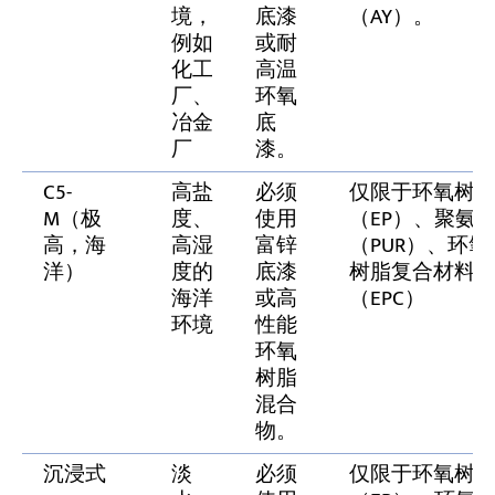
境，
底漆
（AY）。
例如
或耐
化工
高温
厂、
环氧
冶金
底
厂
漆。
C5-
高盐
必须
仅限于环氧树
M（极
度、
使用
（EP）、聚氨
高，海
高湿
富锌
（PUR）、环氧
洋）
度的
底漆
树脂复合材料
海洋
或高
（EPC）
环境
性能
环氧
树脂
混合
物。
沉浸式
淡
必须
仅限于环氧树