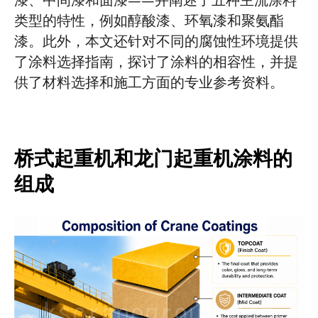
漆、中间漆和面漆——并阐述了五种主流涂料
类型的特性，例如醇酸漆、环氧漆和聚氨酯
涂层相容性对长期性能至关重要
漆。此外，本文还针对不同的腐蚀性环境提供
项目介绍
最终涂层选择指南
博客
了涂料选择指南，探讨了涂料的相容性，并提
新闻中心
供了材料选择和施工方面的专业参考资料。
应用
关于我们
联系我们
桥式起重机和龙门起重机涂料的
组成