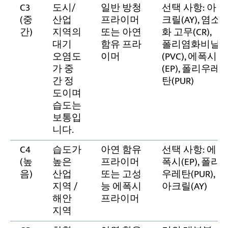
C3
도시/
일반 방청
선택 사항: 아
(중
산업
프라이머
크릴(AY), 염소
간)
지역의
또는 아연
화 고무(CR),
대기
함유 프라
폴리염화비닐
오염도
이머
(PVC), 에폭시
가 중
(EP), 폴리우레
간 정
탄(PUR)
도이며
습도는
보통입
니다.
C4
습도가
아연 함유
선택 사항: 에
(높
높은
프라이머
폭시(EP), 폴리
음)
산업
또는 고성
우레탄(PUR),
지역 /
능 에폭시
아크릴(AY)
해안
프라이머
지역