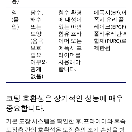
용)
임
담수,
침수 환경
에폭시(EP), 에
(몰
해수
에 내성이
폭시 유리 플
입)
또는
있는 아연
레이크(EPGF),
토양
함유 프라
폴리우레탄 복
(음극
이머 또는
합재(PURC)로
보호
에폭시 프
제한됨
필요
라이머를
여부와
사용해야
관계
합니다.
없음)
코팅 호환성은 장기적인 성능에 매우
중요합니다.
기본 도장 시스템을 확인한 후, 프라이머와 후속
도장층 간의 호환성은 도장층의 조기 손상을 방