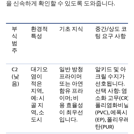
을 신속하게 확인할 수 있도록 도와줍니다.
부
환경적
기초 지식
중간/상도 코
식
특성
팅 요구 사항
범
주
C2
대기오
일반 방청
알키드 및 아
(낮
염이
프라이머
크릴 수지가
음)
적은
또는 아연
선호됩니다.
지역,
함유 프라
선택 사항: 염
예: 시
이머; 비
소화 고무(CR),
골 지
용 효율성
폴리염화비닐
역, 소
이 최우선
(PVC), 에폭시
도시
입니다.
(EP), 폴리우레
탄(PUR)