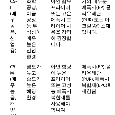
C5-
화학
아연 함유
거의 대부분
I
공장,
프라이머
에폭시(EP), 폴
(매
야금
또는 고온
리우레탄
우
공장
에폭시 프
(PUR) 또는 아
높
등 부
라이머 사
크릴(AY) 소재
음,
식성이
용을 강력
입니다.
산
매우
히 권장합
업
높은
니다.
용)
산업
환경
C5-
염도가
아연 함량
에폭시(EP), 폴
M
높고
이 높은
리우레탄
(매
습도가
프라이머
(PUR), 에폭시
우
높은
또는 고성
복합재(EPC)로
높
해양
능 에폭시
제한됨
음,
환경
복합재를
해
사용해야
양
합니다.