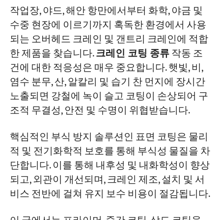
오버헤드 크레인 및 갠트리 크레인 코팅의
작업장, 야드, 해안 항만에서부터 화학, 야금 및
구성
수중 현장에 이르기까지 혹독한 환경에서 사용
되는 오버헤드 크레인 및 갠트리 크레인에 적합
주요 코팅 재료 유형
한 제품을 찾습니다.
크레인 코팅 종류
작동 조
알키드 코팅
건에 대한 적응성은 매우 중요합니다. 햇빛, 비,
에폭시 코팅
염수 분무, 산, 알칼리 및 습기 찬 먼지에 장시간
노출되면 강철에 녹이 슬고 코팅이 손상되어 구
폴리우레탄 코팅
조적 무결성, 안전 및 수명이 위협받습니다.
염소화 고무 코팅
순수 아크릴 코팅
핵심적인 부식 방지 솔루션인 표면 코팅은 물리
적 및 전기화학적 보호를 통해 부식성 물질을 차
코팅층별 권장 사항(JB/T 5946-2018에 따름)
단합니다. 이를 통해 내후성 및 내화학성이 향상
되고, 외관이 개선되며, 크레인 제조, 설치 및 서
선정 가이드: 오버헤드 크레인 및 갠트리 크
비스 전반에 걸쳐 유지 보수 비용이 절감됩니다.
레인에 적합한 코팅 시스템 선택 방법