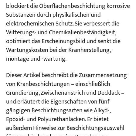
Auswahlleitfaden: So wählen Sie das richtige
blockiert die Oberflächenbeschichtung korrosive
Beschichtungssystem für Brücken- und
Substanzen durch physikalischen und
Projekte
Portalkrane
elektrochemischen Schutz. Sie verbessert die
Blogs
Nachrichten
Wie man Kranbeschichtungssysteme an
Witterungs- und Chemikalienbeständigkeit,
Bewerbungen
korrosive Umgebungen anpasst
optimiert das Erscheinungsbild und senkt die
Über uns
Kontakt
Wartungskosten bei der Kranherstellung, -
Die Kompatibilität der Beschichtung ist
entscheidend für die Langzeitleistung.
montage und -wartung.
Richtlinien für die Auswahl der
Dieser Artikel beschreibt die Zusammensetzung
Endbeschichtung
von Kranbeschichtungen – einschließlich
Grundierung, Zwischenanstrich und Decklack –
und erläutert die Eigenschaften von fünf
gängigen Beschichtungsarten wie Alkyd-,
Epoxid- und Polyurethanlacken. Er bietet
außerdem Hinweise zur Beschichtungsauswahl