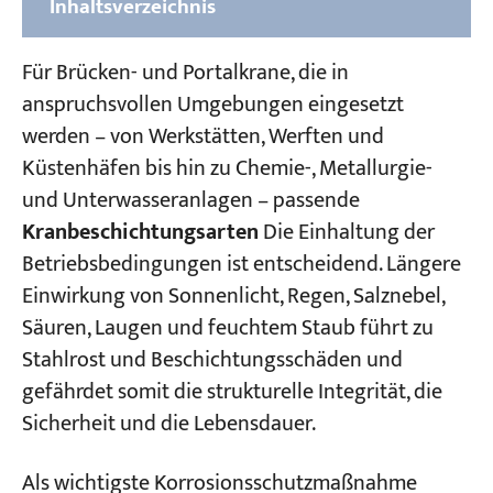
Inhaltsverzeichnis
Zusammensetzung von Beschichtungen für
Für Brücken- und Portalkrane, die in
Brücken- und Portalkrane
anspruchsvollen Umgebungen eingesetzt
werden – von Werkstätten, Werften und
Hauptarten von Beschichtungsmaterialien
Küstenhäfen bis hin zu Chemie-, Metallurgie-
Alkydbeschichtung
und Unterwasseranlagen – passende
Epoxidbeschichtungen
Kranbeschichtungsarten
Die Einhaltung der
Betriebsbedingungen ist entscheidend. Längere
Polyurethanbeschichtungen
Einwirkung von Sonnenlicht, Regen, Salznebel,
Chlorierte Gummibeschichtung
Säuren, Laugen und feuchtem Staub führt zu
Reine Acrylbeschichtungen
Stahlrost und Beschichtungsschäden und
gefährdet somit die strukturelle Integrität, die
Empfehlungen der Beschichtungsschichten
Sicherheit und die Lebensdauer.
(gemäß JB/T 5946-2018)
Als wichtigste Korrosionsschutzmaßnahme