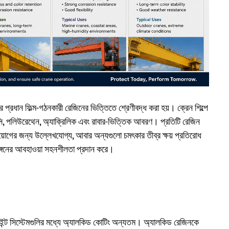
্রধান ফিল্ম-গঠনকারী রেজিনের ভিত্তিতে শ্রেণীবদ্ধ করা হয়। ক্রেন শিল্পে
্সি, পলিউরেথেন, অ্যাক্রিলিক এবং রাবার-ভিত্তিক আবরণ। প্রতিটি রেজিন
জ প্রয়োগের জন্য উল্লেখযোগ্য, আবার অন্যগুলো চমৎকার তীব্র ক্ষয় প্রতিরোধ
িরাঙ্গনের আবহাওয়া সহনশীলতা প্রদান করে।
 পেইন্ট সিস্টেমগুলির মধ্যে অ্যালকিড কোটিং অন্যতম। অ্যালকিড রেজিনকে