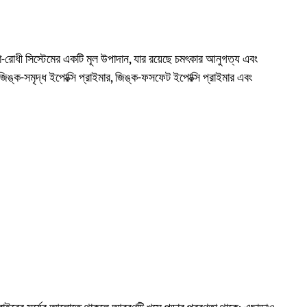
িচা-রোধী সিস্টেমের একটি মূল উপাদান, যার রয়েছে চমৎকার আনুগত্য এবং
জিঙ্ক-সমৃদ্ধ ইপোক্সি প্রাইমার, জিঙ্ক-ফসফেট ইপোক্সি প্রাইমার এবং