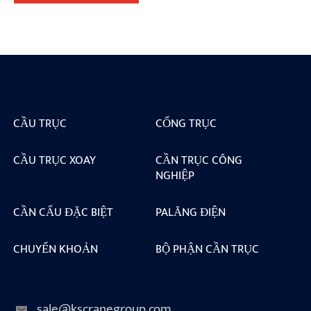
CẦU TRỤC
CỔNG TRỤC
CẦU TRỤC XOAY
CẦN TRỤC CÔNG
NGHIỆP
CẦN CẨU ĐẶC BIỆT
PALĂNG ĐIỆN
CHUYỂN KHOẢN
BỘ PHẬN CẦN TRỤC
sale@kscranegroup.com