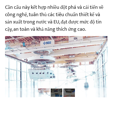
Cần cẩu này kết hợp nhiều đột phá và cải tiến về
công nghệ, tuân thủ các tiêu chuẩn thiết kế và
Dự án
Blog
sản xuất trong nước và EU, đạt được mức độ tin
Tin tức
cậy, an toàn và khả năng thích ứng cao.
Các ứng dụng
Về chúng tôi
Liên hệ chúng tôi