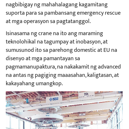
nagbibigay ng mahahalagang kagamitang
suporta para sa pambansang emergency rescue
Mga Proyekto
at mga operasyon sa pagtatanggol.
Mga Blog
Balita
Isinasama ng crane na ito ang maraming
Mga Aplikasyon
Tungkol sa atin
teknolohikal na tagumpay at inobasyon, at
Makipag-ugnayan sa amin
sumusunod ito sa parehong domestic at EU na
disenyo at mga pamantayan sa
pagmamanupaktura, na nakakamit ng advanced
na antas ng pagiging maaasahan, kaligtasan, at
kakayahang umangkop.