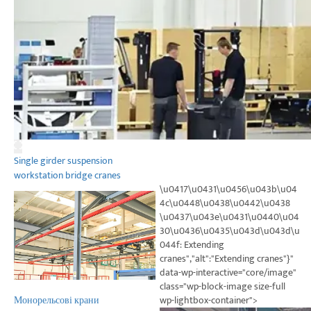
Single girder suspension
workstation bridge cranes
\u0417\u0431\u0456\u043b\u04
4c\u0448\u0438\u0442\u0438
\u0437\u043e\u0431\u0440\u04
30\u0436\u0435\u043d\u043d\u
044f: Extending
cranes","alt":"Extending cranes"}"
data-wp-interactive="core/image"
class="wp-block-image size-full
wp-lightbox-container">
Монорельсові крани