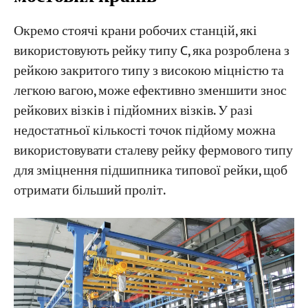
Окремо стоячі крани робочих станцій, які
використовують рейку типу C, яка розроблена з
рейкою закритого типу з високою міцністю та
легкою вагою, може ефективно зменшити знос
рейкових візків і підйомних візків. У разі
недостатньої кількості точок підйому можна
використовувати сталеву рейку фермового типу
для зміцнення підшипника типової рейки, щоб
отримати більший проліт.