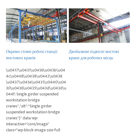
Проекти
Блоги
Новини
Програми
Про нас
Зв'яжіться з нами
Окремо стоячі робочі станції
Двобалкові підвісні мостові
мостових кранів
крани для робочих місць
\u0417\u0431\u0456\u043b\u04
4c\u0448\u0438\u0442\u0438
\u0437\u043e\u0431\u0440\u04
30\u0436\u0435\u043d\u043d\u
044f: Single girder suspended
workstation bridge
cranes","alt":"Single girder
suspended workstation bridge
cranes"}" data-wp-
interactive="core/image"
class="wp-block-image size-full