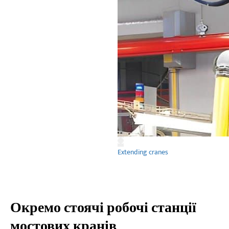
Extending cranes
Окремо стоячі робочі станції
мостових кранів