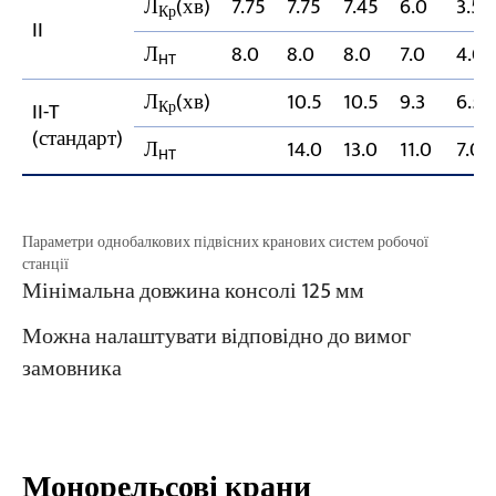
Л
(хв)
7.75
7.75
7.45
6.0
3.5
Кр
II
Л
8.0
8.0
8.0
7.0
4.0
HT
Л
(хв)
10.5
10.5
9.3
6.5
Кр
II-T
(стандарт)
Л
14.0
13.0
11.0
7.0
HT
Параметри однобалкових підвісних кранових систем робочої
станції
Мінімальна довжина консолі 125 мм
Можна налаштувати відповідно до вимог
замовника
Монорельсові крани