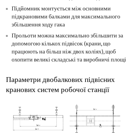
Підйомник монтується між основними
підкрановими балками для максимального
збільшення ходу гака
Прольоти можна максимально збільшити за
допомогою кількох підвісок (крани, що
працюють на більш ніж двох коліях), щоб
охопити великі складські та виробничі площі
Параметри двобалкових підвісних
кранових систем робочої станції