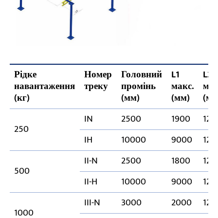
Рідке
Номер
Головний
L1
L2
навантаження
треку
промінь
макс.
мак
(кг)
(мм)
(мм)
(мм
IN
2500
1900
120
250
IH
10000
9000
120
II-N
2500
1800
120
500
II-H
10000
9000
120
III-N
3000
2000
120
1000