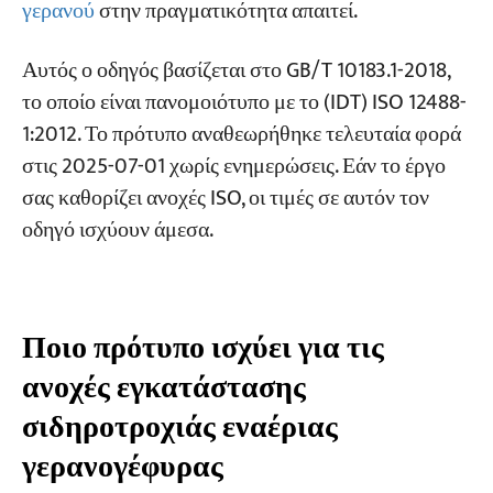
οριζόντιο επίπεδο (Δείγμα 2000 mm) b
γερανού
στην πραγματικότητα απαιτεί.
Έλεγχος 4 — Ευθύτητα σιδηροτροχιάς σε
Εργα
Αυτός ο οδηγός βασίζεται στο GB/T 10183.1-2018,
κατακόρυφο επίπεδο (πλήρες μήκος) C
Blogs
το οποίο είναι πανομοιότυπο με το (IDT) ISO 12488-
Νέα
Έλεγχος 5 — Ευθύτητα σιδηροτροχιάς σε
Εφαρμογές
1:2012. Το πρότυπο αναθεωρήθηκε τελευταία φορά
κατακόρυφο επίπεδο (Δείγμα 2000 mm) c
Σχετικά με εμάς
στις 2025-07-01 χωρίς ενημερώσεις. Εάν το έργο
Επικοινωνήστε μαζί μας
Έλεγχος 6 — Διαφορά ύψους μεταξύ
σας καθορίζει ανοχές ISO, οι τιμές σε αυτόν τον
απέναντι ραγών E
οδηγό ισχύουν άμεσα.
Έλεγχος 7 — Παραλληλισμός F τερματικού /
ενδιάμεσου προσαρμογέα
Έλεγχος 8 — Διάκενο σύνδεσης
Ποιο πρότυπο ισχύει για τις
σιδηροτροχιάς
ανοχές εγκατάστασης
Έλεγχος 9 — Κλίση σιδηροτροχιάς G
σιδηροτροχιάς εναέριας
Έλεγχος 10 — Απόκλιση Κέντρου
γερανογέφυρας
Σιδηροδρόμου έναντι Κέντρου Ιστού K