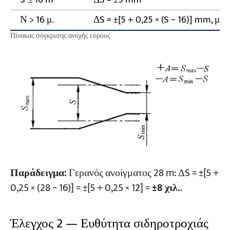
Ν > 16 μ.
ΔS = ±[5 + 0,25 × (S − 16)] mm, μ
Πίνακας σύγκρισης ανοχής εύρους
Παράδειγμα:
Γερανός ανοίγματος 28 m: ΔS = ±[5 +
0,25 × (28 − 16)] = ±[5 + 0,25 × 12] =
±8 χιλ.
.
Έλεγχος 2 — Ευθύτητα σιδηροτροχιάς