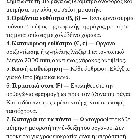
Σημειώστε τη μία ράγα ως υψόμετρο αναφοράς και
μετρήστε την άλλη σε σχέση με αυτήν.
Οριζόντια ευθύτητα (Β, β)
— Τεντωμένο σύρμα
πιάνου στο ύψος της κεφαλής της ράγας, μετρήστε
τις μετατοπίσεις με χαλύβδινο χάρακα.
Κατακόρυφη ευθύτητα (C, c)
— Όργανο
οριζοντίωσης ή ιχνηλάτης λέιζερ. Για τον τοπικό
έλεγχο 2000 mm, αρκεί ένας χάρακας ακριβείας.
Κοινή επιθεώρηση
— Κάθε άρθρωση. Ελέγξτε
για κάθετο βήμα και κενό.
Τερματικά στοπ (F)
— Επαληθεύστε την
ορθογώνια εφαρμογή ως προς τον άξονα της ράγας.
Και οι δύο πλευρές πρέπει να έρχονται σε επαφή
ταυτόχρονα.
Καταγράψτε τα πάντα
— Φωτογραφίστε κάθε
μέτρηση με ορατή την ένδειξη του οργάνου. Δεν
πρόκειται για γραφειοκρατία· είναι η υπεράσπισή