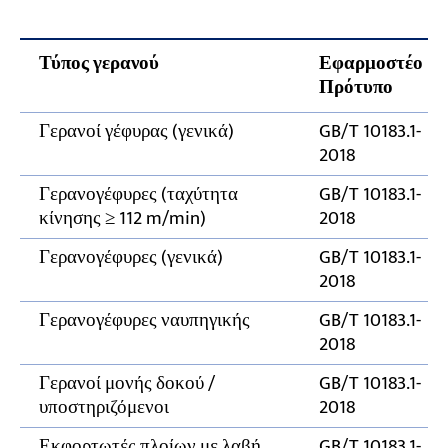
Συνιστώμενη ροή εργασίας επιθεώρησης
σιδηροτροχιάς εναέριας γερανογέφυρας
Τύπος γερανού
Εφαρμοστέο
Πρότυπο
Συνέπειες Καταστάσεων Εκτός Ανοχής
Γερανοί γέφυρας (γενικά)
GB/T 10183.1-
2018
Γερανογέφυρες (ταχύτητα
GB/T 10183.1-
κίνησης ≥ 112 m/min)
2018
Γερανογέφυρες (γενικά)
GB/T 10183.1-
2018
Γερανογέφυρες ναυπηγικής
GB/T 10183.1-
2018
Γερανοί μονής δοκού /
GB/T 10183.1-
υποστηριζόμενοι
2018
Εκφορτωτές πλοίων με λαβή
GB/T 10183.1-