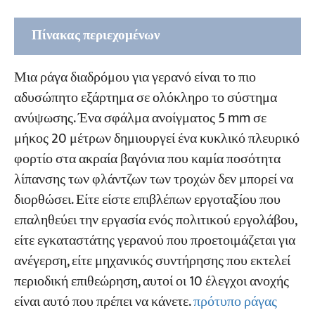
Πίνακας περιεχομένων
Ποιο πρότυπο ισχύει για τις ανοχές
Μια ράγα διαδρόμου για γερανό είναι το πιο
εγκατάστασης σιδηροτροχιάς εναέριας
αδυσώπητο εξάρτημα σε ολόκληρο το σύστημα
γερανογέφυρας
ανύψωσης. Ένα σφάλμα ανοίγματος 5 mm σε
μήκος 20 μέτρων δημιουργεί ένα κυκλικό πλευρικό
Ανοχές εγκατάστασης σιδηροτροχιάς εναέριας
φορτίο στα ακραία βαγόνια που καμία ποσότητα
γερανογέφυρας - Προσδιορισμός βαθμού
λίπανσης των φλάντζων των τροχών δεν μπορεί να
Οι 10 έλεγχοι ανοχής (Βαθμός 2)
διορθώσει. Είτε είστε επιβλέπων εργοταξίου που
επαληθεύει την εργασία ενός πολιτικού εργολάβου,
Έλεγχος 1 — Ανοχή εύρους ΔS
είτε εγκαταστάτης γερανού που προετοιμάζεται για
Έλεγχος 2 — Ευθύτητα σιδηροτροχιάς σε
ανέγερση, είτε μηχανικός συντήρησης που εκτελεί
οριζόντιο επίπεδο (πλήρες μήκος) B
περιοδική επιθεώρηση, αυτοί οι 10 έλεγχοι ανοχής
Έλεγχος 3 — Ευθύτητα σιδηροτροχιάς σε
είναι αυτό που πρέπει να κάνετε.
πρότυπο ράγας