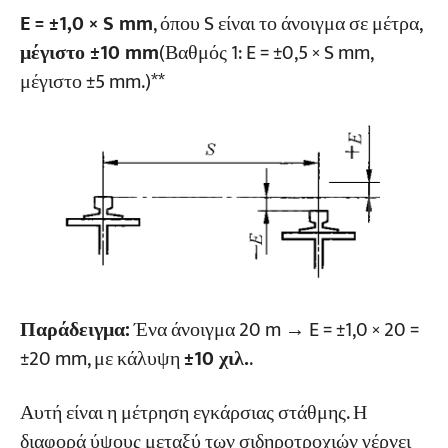
E = ±1,0 × S mm
, όπου S είναι το άνοιγμα σε μέτρα,
μέγιστο ±10 mm
(Βαθμός 1: E = ±0,5 × S mm,
μέγιστο ±5 mm.)**
Παράδειγμα:
Ένα άνοιγμα 20 m → E = ±1,0 × 20 =
±20 mm, με κάλυψη
±10 χιλ.
.
Αυτή είναι η μέτρηση εγκάρσιας στάθμης. Η
διαφορά ύψους μεταξύ των σιδηροτροχιών γέρνει