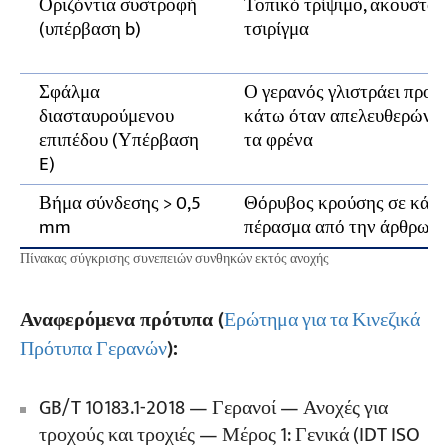
Οριζόντια συστροφή
Τοπικό τρίψιμο, ακουστό
(υπέρβαση b)
τσιρίγμα
Σφάλμα
Ο γερανός γλιστράει προς 
διασταυρούμενου
κάτω όταν απελευθερώνον
επιπέδου (Υπέρβαση
τα φρένα
E)
Βήμα σύνδεσης > 0,5
Θόρυβος κρούσης σε κάθε
mm
πέρασμα από την άρθρωσ
Πίνακας σύγκρισης συνεπειών συνθηκών εκτός ανοχής
Αναφερόμενα πρότυπα (
Ερώτημα για τα Κινεζικά
Πρότυπα Γερανών
):
GB/T 10183.1-2018 — Γερανοί — Ανοχές για
τροχούς και τροχιές — Μέρος 1: Γενικά (IDT ISO