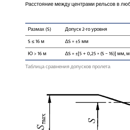
Расстояние между центрами рельсов в люб
Размах (S)
Допуск 2-го уровня
S ≤ 16 м
ΔS = ±5 мм
Ю > 16 м
ΔS = ±[5 + 0,25 × (S − 16)] мм, 
Таблица сравнения допусков пролета