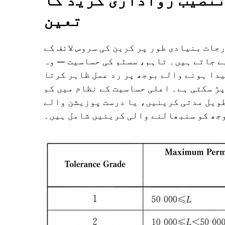
تنصیب رواداری گریڈ کا
تعین
جات بنیادی طور پر کرین کی سروس لائف کے
ے جاتے ہیں۔ تاہم، سسٹم کی حساسیت — وہ
دا ہونے والے بوجھ پر رد عمل ظاہر کرتا
پڑ سکتی ہے۔ اعلی حساسیت کے نظام میں کم
طویل مدتی کرینیں، یا درست پوزیشن والے
جھ کو سنبھالنے والی کرینیں شامل ہیں۔