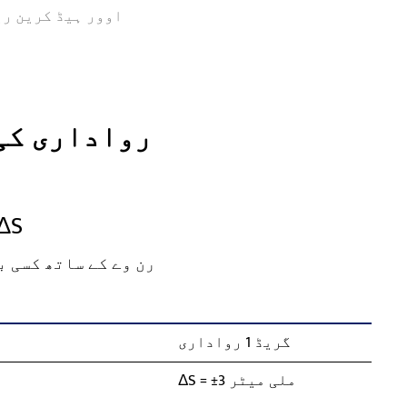
اوور ہیڈ کرین ر
10 رواداری ک
چیک کریں 1 - اسپین رو
رن وے کے ساتھ کسی 
گریڈ 1 رواداری
ΔS = ±3 ملی میٹر