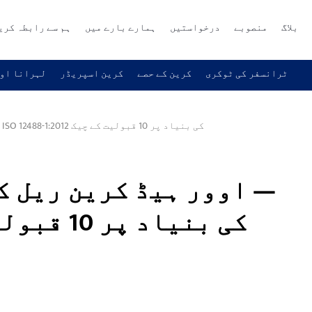
بلاگ
منصوبے
درخواستیں
ہمارے بارے میں
ہم سے رابطہ کری
ٹرانسفر کی ٹوکری
کرین کے حصے
کرین اسپریڈر
لہرانا اور
اوور ہیڈ کرین ریل کی تنصیب کی رواداری — ISO 12488-1:2012 کی بنیاد پر 10 قبولیت کے چیک
اوور ہیڈ کرین ریل کی