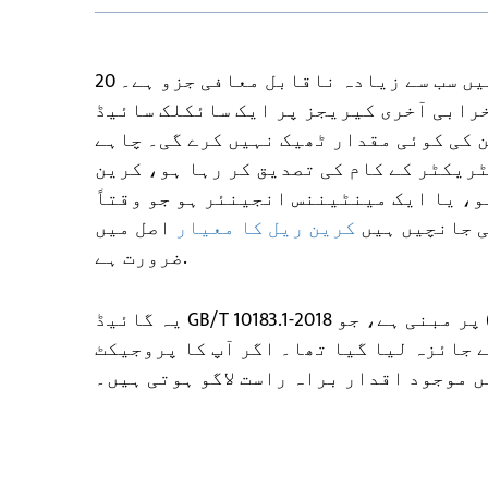
اوور ہیڈ کرین رن وے ریل پورے لفٹنگ سسٹم میں سب سے زیادہ ناقابل معافی جزو ہے۔ 20
دورانیے کی خرابی آخری کیریجز پر ایک سائکلک سائیڈ
 کی کوئی مقدار ٹھیک نہیں کرے گی۔ چاہے
ریکٹر کے کام کی تصدیق کر رہا ہو، کرین
و، یا ایک مینٹیننس انجینئر ہو جو وقتاً
کرین ریل کا معیار
اصل میں
ضرورت ہے.
یہ گائیڈ GB/T 10183.1-2018 پر مبنی ہے، جو (IDT) ISO 12488-1:2012 سے مماثل ہے۔ معیار کا
سی اپ ڈیٹ کے جائزہ لیا گیا تھا۔ اگر آپ کا پروجیکٹ ISO
 موجود اقدار براہ راست لاگو ہوتی ہیں۔