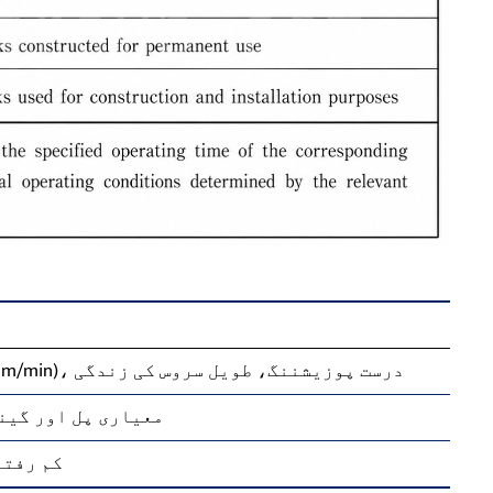
تیز رفتار کرینیں (≥112 m/min)، درست پوزیشننگ، طویل سروس کی زندگی
معیاری پل اور گینٹ
کم رفتا