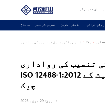
ں
آن لائن ٹولز
 ونچ ٹرالی
انڈسٹری کرین
خصوصی کرینیں
سامان
گھر
بلاگ
 تنصیب کی رواداری —
ISO 12488-1:2012 کی بنیاد پر 10 قبولیت کے
چیک
تاریخ: 29 جون، 2026