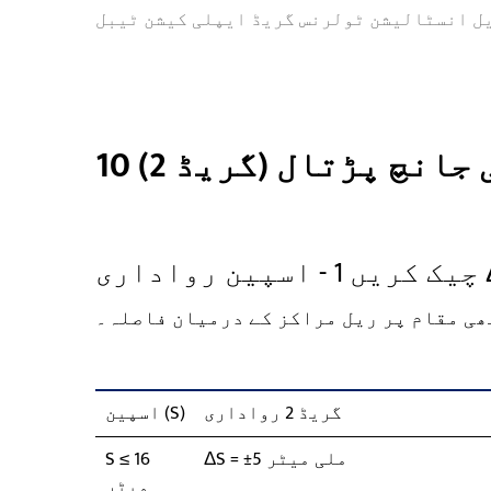
یل انسٹالیشن ٹولرنس گریڈ ایپلی کیشن ٹیبل
ی جانچ پڑتال (گریڈ 2)
اداری ΔS
بھی مقام پر ریل مراکز کے درمیان فاصلہ۔
گریڈ 2 رواداری
اسپین (S)
ΔS = ±5 ملی میٹر
S ≤ 16
میٹر