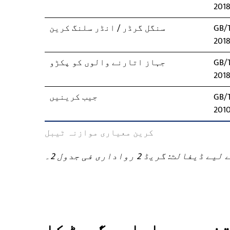
201
GB/T
سنگل گرڈر / انڈر سلنگ کرین
201
GB/T
جہاز اتارنے والوں کو پکڑو
201
GB/T
جیب کرینیں
201
کرین معیاری موازنہ ٹیبل
گریڈ 2 رواداری فی جدول 2۔