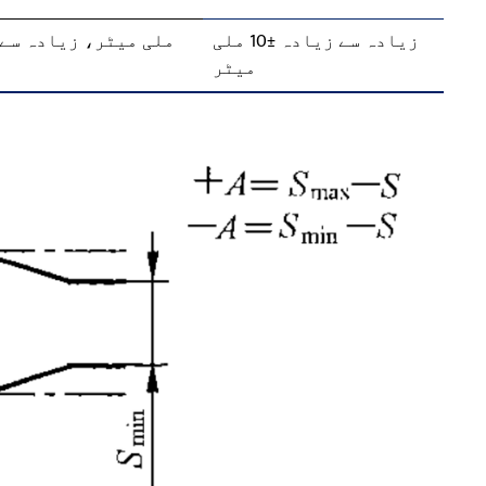
زیادہ سے زیادہ ±10 ملی
میٹر