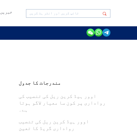
خبریں
مندرجات کا جدول
اوور ہیڈ کرین ریل کی تنصیب کی
رواداری پر کون سا معیار لاگو ہوتا
ہے۔
اوور ہیڈ کرین ریل کی تنصیب
رواداری گریڈ کا تعین