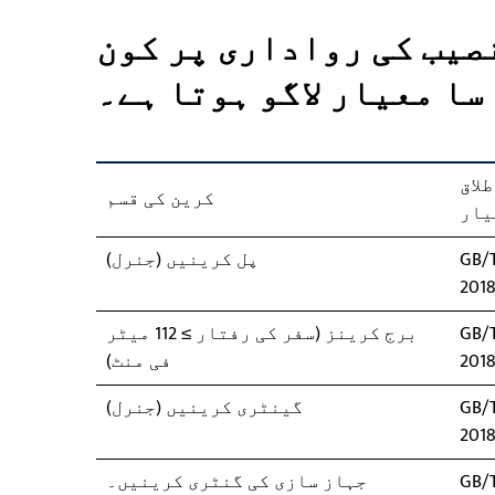
صیب کی رواداری پر کون
سا معیار لاگو ہوتا ہے۔
لاق
کرین کی قسم
یار
GB/T
پل کرینیں (جنرل)
201
GB/T
برج کرینز (سفر کی رفتار ≥ 112 میٹر
201
فی منٹ)
GB/T
گینٹری کرینیں (جنرل)
201
GB/T
جہاز سازی کی گنٹری کرینیں۔