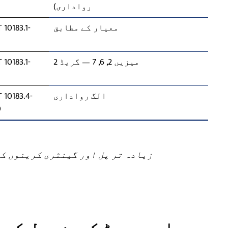
رواداری)
8
معیار کے مطابق
 10183.1-
8
میزیں 2, 6, 7 — گریڈ 2
 10183.1-
8
الگ رواداری
 10183.4-
0
زیادہ تر پل اور گینٹری کرینوں کے لیے ڈیفالٹ: 