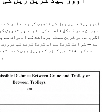
اوور ہیڈ کرین ریل کی 
اوور ہیڈ کرین ریل کی تنصیب کی رواداری کے در
دوران سفر کے کل فاصلے کی بنیاد پر تفویض کی
ڈگری جس پر کرین سسٹم برداشت کے انحراف سے پی
ہے — کو ایک گریڈ سے اپ گریڈ کرنے کی ضرورت 
سے کم اختتامی گاڑی کے وہیل بیس کے ساتھ 
بو