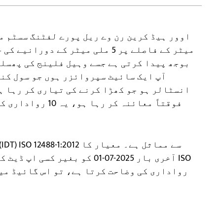
میٹر کے فاصلے پر 5 ملی میٹر کے 
بوجھ پیدا کرتی ہے جسے وہیل فلینج کی پھسلن
آپ ایک سائیٹ سپروائزر ہوں جو سول کنٹ
انسٹالر ہو جو کھڑا کرنے کی تیاری کر رہا ہ
فوقتاً معائنہ کر رہا ہو، یہ 10 رواداری کی جانچیں ہیں
آخری بار 2025-07-01 کو بغیر ک
رواداری کی وضاحت کرتا ہے، تو اس گائیڈ میں