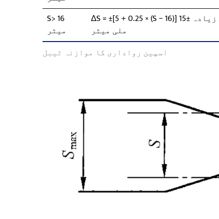
ΔS = ±[5 + 0.25 × (S − 16)] ملی میٹر، زیادہ سے زیادہ ±15
S> 16
ملی میٹر
میٹر
اسپین رواداری کا موازنہ ٹیبل