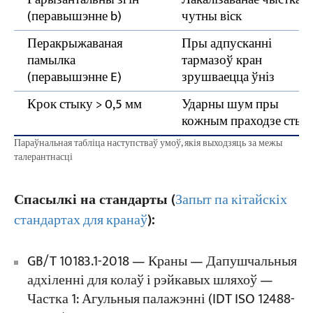
(перавышэнне b)
чутны віск
Перакрыжаваная
Пры адпусканні
памылка
тармазоў кран
(перавышэнне E)
зрушваецца ўніз
Крок стыку > 0,5 мм
Ударны шум пры
кожным праходзе стык
Параўнальная табліца наступстваў умоў, якія выходзяць за межы
талерантнасці
Спасылкі на стандарты (
Запыт па кітайскіх
стандартах для кранаў
):
GB/T 10183.1-2018 — Краны — Дапушчальныя
адхіленні для колаў і рэйкавых шляхоў —
Частка 1: Агульныя палажэнні (IDT ISO 12488-