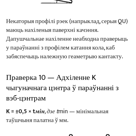
Некаторыя профілі рэек (напрыклад, серыя QU)
маюць нахіленыя паверхні качэння.
Дапушчальнае нахіленне неабходна праверыць
у параўнанні з профілем катання кола, каб
забяспечыць належную геаметрыю кантакту.
Праверка 10 — Адхіленне K
чыгуначнага цэнтра ў параўнанні з
вэб-цэнтрам
K = ±0,5 × t
мін
, дзе t
min — мінімальная
таўшчыня палатна ў мм.