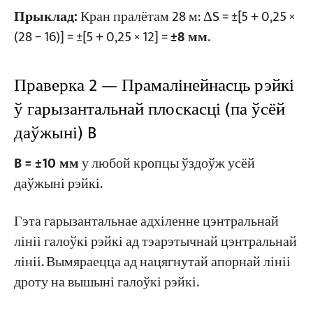
Прыклад:
Кран пралётам 28 м: ΔS = ±[5 + 0,25 ×
(28 − 16)] = ±[5 + 0,25 × 12] =
±8 мм
.
Праверка 2 — Прамалінейнасць рэйкі
ў гарызантальнай плоскасці (па ўсёй
даўжыні) B
B = ±10 мм
у любой кропцы ўздоўж усёй
даўжыні рэйкі.
Гэта гарызантальнае адхіленне цэнтральнай
лініі галоўкі рэйкі ад тэарэтычнай цэнтральнай
лініі. Вымяраецца ад нацягнутай апорнай лініі
дроту на вышыні галоўкі рэйкі.