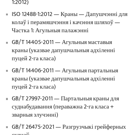
1:2012)
ISO 12488-1:2012 — Краны — Дапушчэнні для
колаў і перамяшчэння і качэння шляхоў —
Частка 1: Агульныя палажэнні
GB/T 14405-2011 — Агульныя маставыя
краны (указвае дапушчальныя адхіленні
пуцей 2-га класа)
GB/T 14406-2011 — Агульныя партальныя
краны (указвае дапушчальныя адхіленні
пуцей 2-га класа)
GB/T 27997-2011 — Партальныя краны для
суднабудавання (пераважна 2-га класа +
зварныя злучэнні)
GB/T 26475-2021 — Разгрузчыкі грейферных