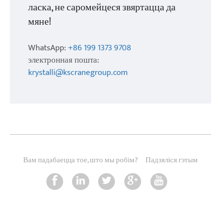
ласка, не саромейцеся звяртацца да
мяне!
WhatsApp:
+86 199 1373 9708
электронная пошта:
krystalli@kscranegroup.com
Вам падабаецца тое, што мы робім?
Падзяліся гэтым