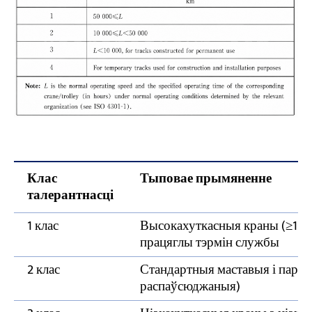
Клас
Тыповае прымяненне
талерантнасці
1 клас
Высокахуткасныя краны (≥112 м
працяглы тэрмін службы
2 клас
Стандартныя маставыя і парт
распаўсюджаныя)