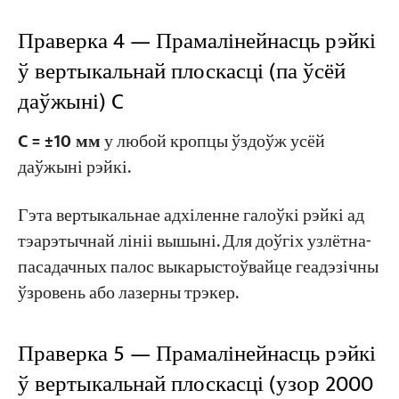
Праверка 4 — Прамалінейнасць рэйкі
ў вертыкальнай плоскасці (па ўсёй
даўжыні) C
C = ±10 мм
у любой кропцы ўздоўж усёй
даўжыні рэйкі.
Гэта вертыкальнае адхіленне галоўкі рэйкі ад
тэарэтычнай лініі вышыні. Для доўгіх узлётна-
пасадачных палос выкарыстоўвайце геадэзічны
ўзровень або лазерны трэкер.
Праверка 5 — Прамалінейнасць рэйкі
ў вертыкальнай плоскасці (узор 2000