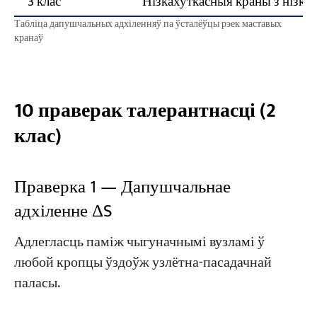
3 клас
Нізкахуткасныя краны з нізкі
Табліца дапушчальных адхіленняў па ўсталёўцы рэек маставых
кранаў
10 праверак талерантнасці (2
клас)
Праверка 1 — Дапушчальнае
адхіленне ΔS
Адлегласць паміж чыгуначнымі вузламі ў
любой кропцы ўздоўж узлётна-пасадачнай
паласы.