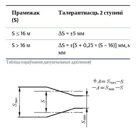
Прамежак
Талерантнасць 2 ступені
(S)
S ≤ 16 м
ΔS = ±5 мм
S > 16 м
ΔS = ±[5 + 0,25 × (S − 16)] мм, мак
мм
Табліца параўнання дапушчальных адхіленняў