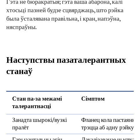
Гэта не бюракратыя; гэта ваша абарона, калі
хтосьці пазней будзе сцвярджаць, што рэйка
была ўсталявана правільна, і кран, напэўна,
няспраўны.
Наступствы пазаталерантных
станаў
Стан па-за межамі
Сімптом
талерантнасці
Занадта шырокі/вузкі
Фланец кола пастаянна
пралёт
трэцца аб адну рэйку
Гарызантальны згін
Лакалізаванае чыстка,