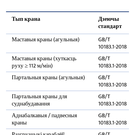
цэнтра ў параўнанні з вэб-цэнтрам
Рэкамендаваны працоўны працэс праверкі
Тып крана
Дзеючы
рэек маставога крана
стандарт
Маставыя краны (агульныя)
GB/T
Наступствы пазаталерантных станаў
10183.1-2018
Маставыя краны (хуткасць
GB/T
руху ≥ 112 м/мін)
10183.1-2018
Партальныя краны (агульныя)
GB/T
10183.1-2018
Партальныя краны для
GB/T
суднабудавання
10183.1-2018
Аднабалкавыя / падвесныя
GB/T
краны
10183.1-2018
Разгрузчыкі караблёў
GB/T