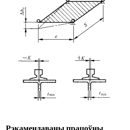
Рэкамендаваны працоўны