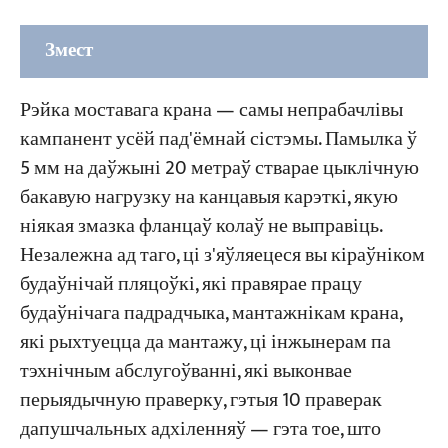
Змест
Які стандарт распаўсюджваецца на
Рэйка моставага крана — самы непрабачлівы
дапушчальныя адхіленні ўстаноўкі рэек
кампанент усёй пад'ёмнай сістэмы. Памылка ў
маставых кранаў
5 мм на даўжыні 20 метраў стварае цыклічную
бакавую нагрузку на канцавыя карэткі, якую
Вызначэнне дапушчальных адхіленняў пры
ніякая змазка фланцаў колаў не выправіць.
ўсталёўцы рэек маставога крана
Незалежна ад таго, ці з'яўляецеся вы кіраўніком
10 праверак талерантнасці (2 клас)
будаўнічай пляцоўкі, які правярае працу
будаўнічага падрадчыка, мантажнікам крана,
Праверка 1 — Дапушчальнае адхіленне ΔS
які рыхтуецца да мантажу, ці інжынерам па
Праверка 2 — Прамалінейнасць рэйкі ў
тэхнічным абслугоўванні, які выконвае
гарызантальнай плоскасці (па ўсёй
перыядычную праверку, гэтыя 10 праверак
даўжыні) B
дапушчальных адхіленняў — гэта тое, што