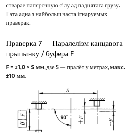
стварае папярочную сілу ад паднятага грузу.
Гэта адна з найбольш часта ігнаруемых
праверак.
Праверка 7 — Паралелізм канцавога
прыпынку / буфера F
F = ±1,0 × S мм
, дзе S — пралёт у метрах,
макс.
±10 мм
.