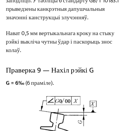
заподліцо. У табліцы 6 стандарту GB/T 10183.1
прыведзены канкрэтныя дапушчальныя
значэнні канструкцыі злучэнняў.
Нават 0,5 мм вертыкальнага кроку на стыку
рэйкі выкліча чутны ўдар і паскорыць знос
колаў.
Праверка 9 — Нахіл рэйкі G
G = 6‰
(6 праміле).