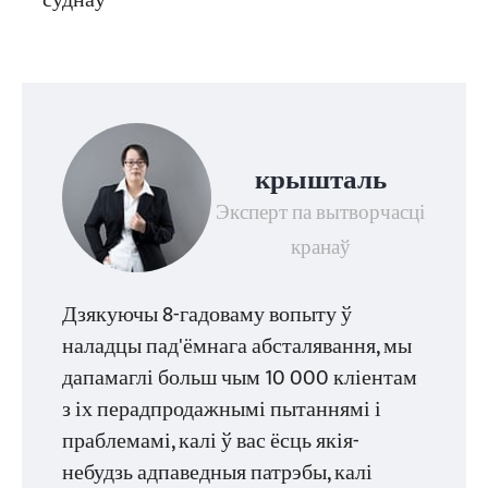
суднаў
крышталь
Эксперт па вытворчасці
кранаў
Дзякуючы 8-гадоваму вопыту ў
наладцы пад'ёмнага абсталявання, мы
дапамаглі больш чым 10 000 кліентам
з іх перадпродажнымі пытаннямі і
праблемамі, калі ў вас ёсць якія-
небудзь адпаведныя патрэбы, калі