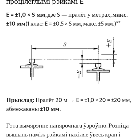
процілеглымі рэйкамі E
E = ±1,0 × S мм
, дзе S — пралёт у метрах,
макс.
±10 мм
(1 клас: E = ±0,5 × S мм, макс. ±5 мм.)**
Прыклад:
Пралёт 20 м → E = ±1,0 × 20 = ±20 мм,
абмежаваны
±10 мм
.
Гэта вымярэнне папярочнага ўзроўню. Розніца
вышынь паміж рэйкамі нахіляе ўвесь кран і