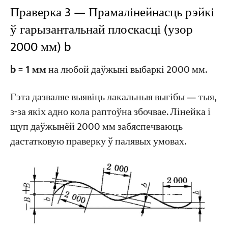
Праверка 3 — Прамалінейнасць рэйкі
ў гарызантальнай плоскасці (узор
2000 мм) b
b = 1 мм
на любой даўжыні выбаркі 2000 мм.
Гэта дазваляе выявіць лакальныя выгібы — тыя,
з-за якіх адно кола раптоўна збочвае. Лінейка і
щуп даўжынёй 2000 мм забяспечваюць
дастатковую праверку ў палявых умовах.