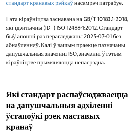
Праверка 3 — Прамалінейнасць рэйкі ў
стандарт кранавых рэйкаў
насамрэч патрабуе.
гарызантальнай плоскасці (узор 2000 мм) b
Праекты
Гэта кіраўніцтва заснавана на GB/T 10183.1-2018,
Праверка 4 — Прамалінейнасць рэйкі ў
Блогі
вертыкальнай плоскасці (па ўсёй даўжыні)
які ідэнтычны (IDT) ISO 12488-1:2012. Стандарт
Навіны
C
Праграмы
быў апошні раз перагледжаны 2025-07-01 без
Пра нас
абнаўленняў. Калі ў вашым праекце пазначаны
Праверка 5 — Прамалінейнасць рэйкі ў
Звяжыцеся з намі
дапушчальныя значэнні ISO, значэнні ў гэтым
вертыкальнай плоскасці (узор 2000 мм) c
кіраўніцтве прымяняюцца непасрэдна.
Праверка 6 — Розніца вышынь паміж
процілеглымі рэйкамі E
Праверка 7 — Паралелізм канцавога
Які стандарт распаўсюджваецца
прыпынку / буфера F
на дапушчальныя адхіленні
Праверка 8 — Зазор у стыку рэйкі
ўстаноўкі рэек маставых
Праверка 9 — Нахіл рэйкі G
кранаў
Праверка 10 — Адхіленне K чыгуначнага