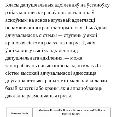
Класы дапушчальных адхіленняў на ўстаноўку
рэйак маставых кранаў прызначаюцца ў
асноўным на аснове агульнай адлегласці
перамяшчэння крана за тэрмін службы. Аднак
адчувальнасць сістэмы — ступень, у якой
крановая сістэма рэагуе на нагрузкі, якія
ўзнікаюць у выніку адхілення ад
дапушчальнага адхілення, — можа
запатрабаваць павышэння на адзін клас. Да
сістэм высокай адчувальнасці адносяцца
доўгапралётныя краны з мінімальнай колавай
базай карэткі або краны, якія апрацоўваюць
дакладна размешчаныя грузы.