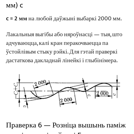
мм) c
c = 2 мм
на любой даўжыні выбаркі 2000 мм.
Лакальныя выгібы або няроўнасці — тыя, што
адчуваюцца, калі кран перакочваецца па
ўстойлівым стыку рэйкі. Для гэтай праверкі
дастаткова дакладнай лінейкі і глыбінімера.
Праверка 6 — Розніца вышынь паміж