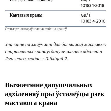
10183.1-2018
Кантавыя краны
GB/T
10183.4-2010
Стандартная параўнальная табліца кранаў
Значэнне па змаўчанні для большасці маставых
і партальных кранаў: дапушчальныя адхіленні
2-га класа згодна з Табліцай 2.
Вызначэнне дапушчальных
адхіленняў пры ўсталёўцы рэек
маставога крана