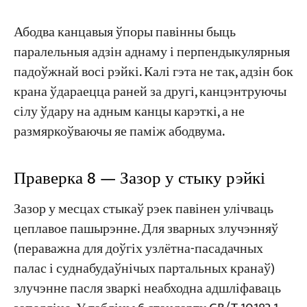
Абодва канцавыя ўпоры павінны быць
паралельныя адзін аднаму і перпендыкулярныя
падоўжнай восі рэйкі. Калі гэта не так, адзін бок
крана ўдараецца раней за другі, канцэнтруючы
сілу ўдару на адным канцы карэткі, а не
размяркоўваючы яе паміж абодвума.
Праверка 8 — Зазор у стыку рэйкі
Зазор у месцах стыкаў рэек павінен улічваць
цеплавое пашырэнне. Для зварных злучэнняў
(пераважна для доўгіх узлётна-пасадачных
палас і суднабудаўнічых партальных кранаў)
злучэнне пасля зваркі неабходна адшліфаваць