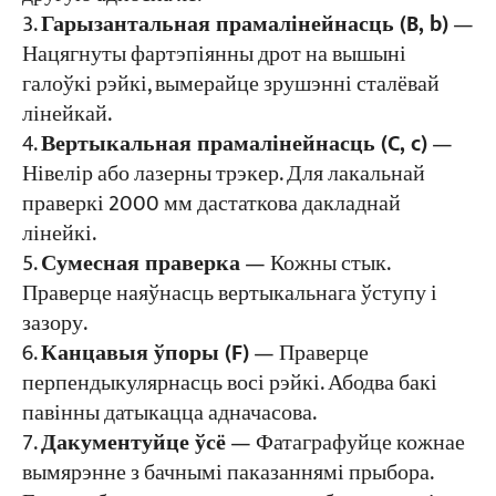
Гарызантальная прамалінейнасць (B, b)
—
Нацягнуты фартэпіянны дрот на вышыні
галоўкі рэйкі, вымерайце зрушэнні сталёвай
лінейкай.
Вертыкальная прамалінейнасць (C, c)
—
Нівелір або лазерны трэкер. Для лакальнай
праверкі 2000 мм дастаткова дакладнай
лінейкі.
Сумесная праверка
— Кожны стык.
Праверце наяўнасць вертыкальнага ўступу і
зазору.
Канцавыя ўпоры (F)
— Праверце
перпендыкулярнасць восі рэйкі. Абодва бакі
павінны датыкацца адначасова.
Дакументуйце ўсё
— Фатаграфуйце кожнае
вымярэнне з бачнымі паказаннямі прыбора.