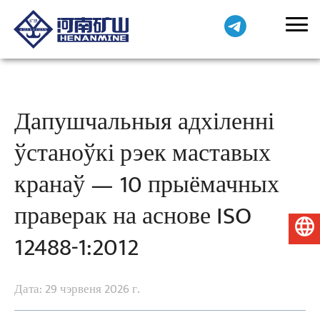
Дапушчальныя адхіленні
ўстаноўкі рэек маставых
кранаў — 10 прыёмачных
праверак на аснове ISO
Беларуская мова
12488-1:2012
Дата: 29 чэрвеня 2026 г.