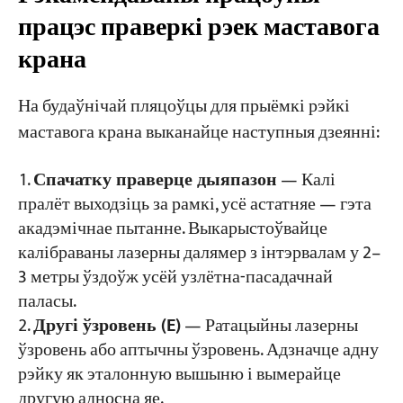
працэс праверкі рэек маставога
крана
На будаўнічай пляцоўцы для прыёмкі рэйкі
маставога крана выканайце наступныя дзеянні:
Спачатку праверце дыяпазон
— Калі
пралёт выходзіць за рамкі, усё астатняе — гэта
акадэмічнае пытанне. Выкарыстоўвайце
калібраваны лазерны далямер з інтэрвалам у 2–
3 метры ўздоўж усёй узлётна-пасадачнай
паласы.
Другі ўзровень (E)
— Ратацыйны лазерны
ўзровень або аптычны ўзровень. Адзначце адну
рэйку як эталонную вышыню і вымерайце
другую адносна яе.