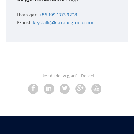
Hva skjer:
+86 199 1373 9708
E-post:
krystalli@kscranegroup.com
Liker du det vi gjør?
Del det