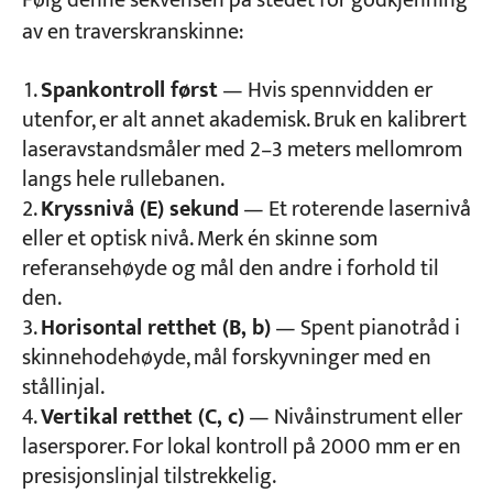
Følg denne sekvensen på stedet for godkjenning
av en traverskranskinne:
Spankontroll først
— Hvis spennvidden er
utenfor, er alt annet akademisk. Bruk en kalibrert
laseravstandsmåler med 2–3 meters mellomrom
langs hele rullebanen.
Kryssnivå (E) sekund
— Et roterende lasernivå
eller et optisk nivå. Merk én skinne som
referansehøyde og mål den andre i forhold til
den.
Horisontal retthet (B, b)
— Spent pianotråd i
skinnehodehøyde, mål forskyvninger med en
stållinjal.
Vertikal retthet (C, c)
— Nivåinstrument eller
lasersporer. For lokal kontroll på 2000 mm er en
presisjonslinjal tilstrekkelig.