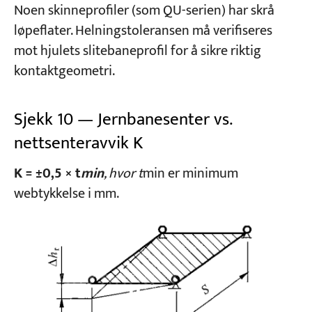
Noen skinneprofiler (som QU-serien) har skrå
løpeflater. Helningstoleransen må verifiseres
mot hjulets slitebaneprofil for å sikre riktig
kontaktgeometri.
Sjekk 10 — Jernbanesenter vs.
nettsenteravvik K
K = ±0,5 × t
min
, hvor t
min er minimum
webtykkelse i mm.