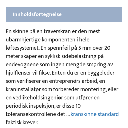
Innholdsfortegnelse
Hvilken standard gjelder for toleranser for
En skinne på en traverskran er den mest
montering av skinner på traverskraner
ubarmhjertige komponenten i hele
løftesystemet. En spennfeil på 5 mm over 20
Bestemmelse av stigning for montering av
meter skaper en syklisk sidebelastning på
traverskranskinne
endevognene som ingen mengde smøring av
De 10 toleransekontrollene (grad 2)
hjulflenser vil fikse. Enten du er en byggeleder
som verifiserer en entreprenørs arbeid, en
Kontroll 1 — Spannmålstoleranse ΔS
kraninstallatør som forbereder montering, eller
Kontroll 2 — Skinneretthet i horisontalplanet
en vedlikeholdsingeniør som utfører en
(full lengde) B
periodisk inspeksjon, er disse 10
Kontroll 3 — Skinneretthet i horisontalplanet
toleransekontrollene det ...
kranskinne standard
(2000 mm prøve) b
faktisk krever.