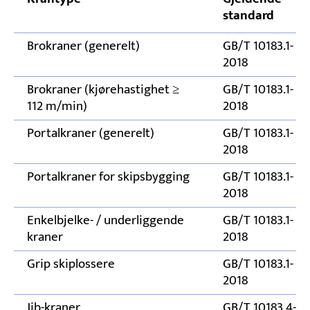
standard
Konsekvenser av forhold utenfor
toleransegrensen
Brokraner (generelt)
GB/T 10183.1-
2018
Brokraner (kjørehastighet ≥
GB/T 10183.1-
112 m/min)
2018
Portalkraner (generelt)
GB/T 10183.1-
2018
Portalkraner for skipsbygging
GB/T 10183.1-
2018
Enkelbjelke- / underliggende
GB/T 10183.1-
kraner
2018
Grip skiplossere
GB/T 10183.1-
2018
Jib-kraner
GB/T 10183.4-