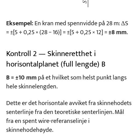
Eksempel:
En kran med spennvidde på 28 m: ΔS
= ±[5 + 0,25 × (28 − 16)] = ±[5 + 0,25 × 12] =
±8 mm
.
Kontroll 2 — Skinneretthet i
horisontalplanet (full lengde) B
B = ±10 mm
på et hvilket som helst punkt langs
hele skinnelengden.
Dette er det horisontale avviket fra skinnehodets
senterlinje fra den teoretiske senterlinjen. Mål
fra en spent wire-referanselinje i
skinnehodehøyde.