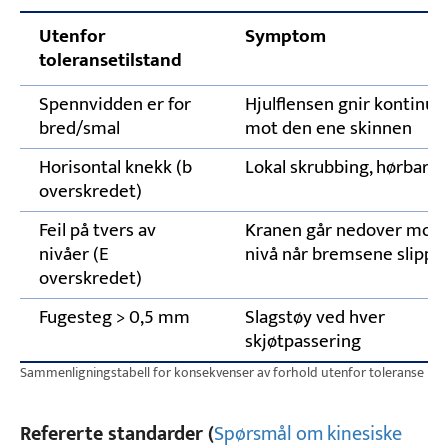
Utenfor
Symptom
toleransetilstand
Spennvidden er for
Hjulflensen gnir kontinuer
bred/smal
mot den ene skinnen
Horisontal knekk (b
Lokal skrubbing, hørbar h
overskredet)
Feil på tvers av
Kranen går nedover mot l
nivåer (E
nivå når bremsene slippe
overskredet)
Fugesteg > 0,5 mm
Slagstøy ved hver
skjøtpassering
Sammenligningstabell for konsekvenser av forhold utenfor toleranse
Refererte standarder (
Spørsmål om kinesiske