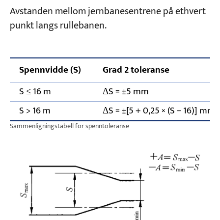
Avstanden mellom jernbanesentrene på ethvert
punkt langs rullebanen.
Spennvidde (S)
Grad 2 toleranse
S ≤ 16 m
ΔS = ±5 mm
S > 16 m
ΔS = ±[5 + 0,25 × (S − 16)] m
Sammenligningstabell for spenntoleranse