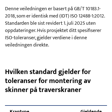
Kontroll 4 — Skinneretthet i vertikalplanet
Denne veiledningen er basert på GB/T 10183.1-
(full lengde) C
Prosjekter
2018, som er identisk med (IDT) ISO 12488-1:2012.
Kontroll 5 — Skinneretthet i vertikalplanet
Blogger
Standarden ble sist revidert 1. juli 2025 uten
Nyheter
(2000 mm prøve) c
applikasjoner
oppdateringer. Hvis prosjektet ditt spesifiserer
Om oss
Sjekk 6 — Høydeforskjell mellom
ISO-toleranser, gjelder verdiene i denne
Kontakt oss
motstående skinner E
veiledningen direkte.
Sjekk 7 — Endestopp / Bufferparallellisme F
Sjekk 8 — Gap i skinneskjøt
Hvilken standard gjelder for
Sjekk 9 — Skinnehelling G
toleranser for montering av
Sjekk 10 — Jernbanesenter vs.
nettsenteravvik K
skinner på traverskraner
Anbefalt arbeidsflyt for inspeksjon av skinner
for traverskran
Krantype
Gjeldende