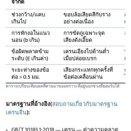
จำกัด
ช่วงกว้าง/แคบ
ขอบล้อเสียดสีกับราง
กา
เกินไป
อย่างต่อเนื่อง
ต้า
การหักงอในแนว
การขัดถูเฉพาะจุด
ล้
นอน (b เกิน)
เสียงดังเอี๊ยด
ข้อผิดพลาดข้าม
เครนเอียงไปด้านต่ำ
น้
ระดับ (E เกินค่า)
เมื่อปล่อยเบรก
แน
ระยะห่างของข้อ
เสียงกระแทกทุกครั้งที่
คว
ต่อ > 0.5 มม.
ข้อต่อเคลื่อนผ่าน
โค
ตารางเปรียบเทียบผลที่ตามมาของสภาวะที่อยู่นอกช่วงที่ยอมรับได้
มาตรฐานที่อ้างอิง(
สอบถามเกี่ยวกับมาตรฐาน
เครนจีน
):
GB/T 10183.1-2018 — เครน — ค่าความคลาด