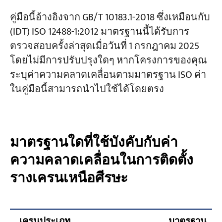
ตรวจสอบข้อที่ 3 — ความตรงของรางใน
ระนาบแนวนอน (ตัวอย่างขนาด 2000 มม.)
คู่มือนี้อ้างอิงจาก GB/T 10183.1-2018 ซึ่งเหมือนกับ
ข
โครงการ
(IDT) ISO 12488-1:2012 มาตรฐานนี้ได้รับการ
บล็อก
ตรวจสอบข้อ 4 — ความตรงของรางใน
ตรวจสอบครั้งล่าสุดเมื่อวันที่ 1 กรกฎาคม 2025
ข่าว
ระนาบแนวตั้ง (ตลอดความยาว) C
การใช้งาน
โดยไม่มีการปรับปรุงใดๆ หากโครงการของคุณ
เกี่ยวกับเรา
ระบุค่าความคลาดเคลื่อนตามมาตรฐาน ISO ค่า
ตรวจสอบข้อที่ 5 — ความตรงของรางใน
ติดต่อเรา
ในคู่มือนี้สามารถนำไปใช้ได้โดยตรง
ระนาบแนวตั้ง (ตัวอย่างขนาด 2000 มม.) c
ตรวจสอบข้อ 6 — ความแตกต่างของระดับ
ความสูงระหว่างรางฝั่งตรงข้าม E
มาตรฐานใดที่ใช้บังคับกับค่า
ตรวจสอบ 7 — จุดสิ้นสุด / บัฟเฟอร์การ
ทำงานแบบขนาน F
ความคลาดเคลื่อนในการติดตั้ง
ตรวจสอบข้อ 8 — ช่องว่างรอยต่อราง
รางเครนเหนือศีรษะ
ตรวจสอบข้อ 9 — ความเอียงของราง G
ตรวจสอบข้อ 10 — จุดเปลี่ยนเส้นทาง
เครนประเภท
มาตรฐาน