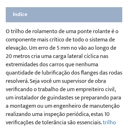
Índice
Qual norma se aplica às tolerâncias de
O trilho de rolamento de uma ponte rolante é o
instalação dos trilhos das pontes rolantes?
componente mais crítico de todo o sistema de
elevação. Um erro de 5 mm no vão ao longo de
Determinação das tolerâncias de instalação
20 metros cria uma carga lateral cíclica nas
dos trilhos da ponte rolante
extremidades dos carros que nenhuma
As 10 verificações de tolerância (nível 2)
quantidade de lubrificação dos flanges das rodas
resolverá. Seja você um supervisor de obra
Verificação 1 — Tolerância de vão ΔS
verificando o trabalho de um empreiteiro civil,
Verificação 2 — Retidão do trilho no plano
um instalador de guindastes se preparando para
horizontal (comprimento total) B
a montagem ou um engenheiro de manutenção
Verificação 3 — Retilineidade do trilho no
realizando uma inspeção periódica, estas 10
plano horizontal (amostra de 2000 mm) b
verificações de tolerância são essenciais.
trilho