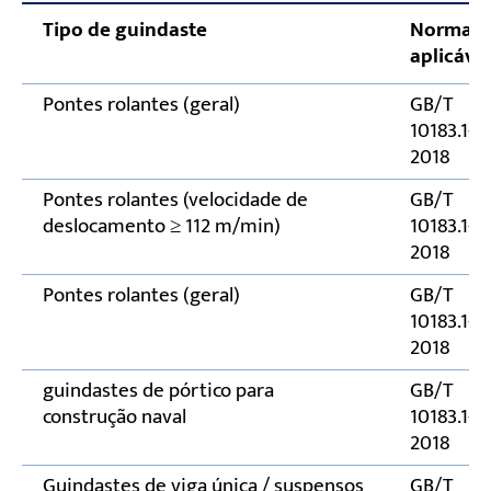
inspeção de trilhos de ponte rolante
Tipo de guindaste
Norma
aplicáve
Consequências de Condições Fora da
Tolerância
Pontes rolantes (geral)
GB/T
10183.1-
2018
Pontes rolantes (velocidade de
GB/T
deslocamento ≥ 112 m/min)
10183.1-
2018
Pontes rolantes (geral)
GB/T
10183.1-
2018
guindastes de pórtico para
GB/T
construção naval
10183.1-
2018
Guindastes de viga única / suspensos
GB/T