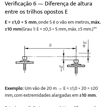
Verificação 6 — Diferença de altura
entre os trilhos opostos E
E = ±1,0 × S mm
, onde S é o vão em metros,
máx.
±10 mm
(Grau 1: E = ±0,5 × S mm, máx. ±5 mm.)**
Exemplo:
Um vão de 20 m → E = ±1,0 × 20 = ±20
mm, com extremidades alargadas em
±10 mm
.