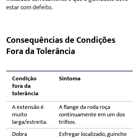
estar com defeito.
Consequências de Condições
Fora da Tolerância
Condição
Sintoma
fora da
tolerância
A extensão é
A flange da roda roça
muito
continuamente em um dos
larga/estreita.
trilhos.
Dobra
Esfregar localizado, guincho