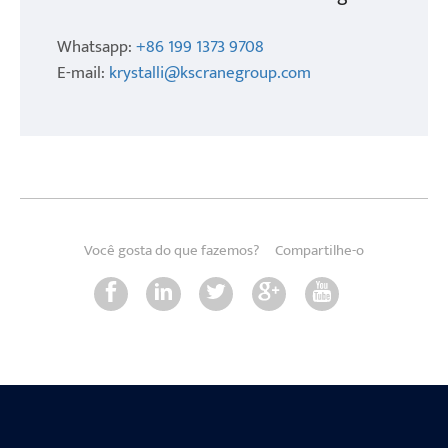
Whatsapp:
+86 199 1373 9708
E-mail:
krystalli@kscranegroup.com
Você gosta do que fazemos?
Compartilhe-o