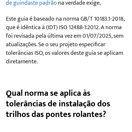
de guindaste padrão
na verdade exige.
Verificação 4 — Retidão do trilho no plano
vertical (comprimento total) C
Projetos
Este guia é baseado na norma GB/T 10183.1-2018,
Verificação 5 — Retilineidade do trilho no
Blogs
que é idêntica à (IDT) ISO 12488-1:2012. A norma
Notícias
plano vertical (amostra de 2000 mm) c
Aplicações
foi revisada pela última vez em 01/07/2025, sem
Sobre nós
Verificação 6 — Diferença de altura entre os
atualizações. Se o seu projeto especificar
Contate-nos
trilhos opostos E
tolerâncias ISO, os valores deste guia se aplicam
Verificação 7 — Parada final / Paralelismo do
diretamente.
buffer F
Verificação 8 — Folga na junta do trilho
Qual norma se aplica às
Verificação 9 — Inclinação do trilho G
tolerâncias de instalação dos
Verificação 10 — Desvio K entre o centro do
trilho e o centro da web
trilhos das pontes rolantes?
Fluxo de trabalho recomendado para