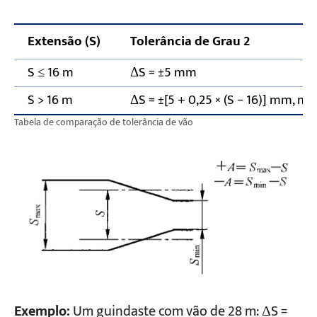
Extensão (S)
Tolerância de Grau 2
S ≤ 16 m
ΔS = ±5 mm
S > 16 m
ΔS = ±[5 + 0,25 × (S − 16)] mm, m
Tabela de comparação de tolerância de vão
Exemplo:
Um guindaste com vão de 28 m: ΔS =