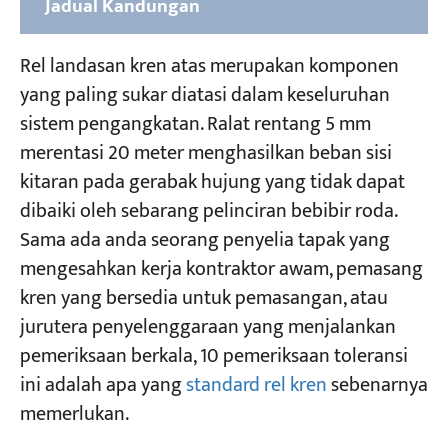
Jadual Kandungan
Piawaian Yang Berkenaan Dengan Toleransi
Rel landasan kren atas merupakan komponen
Pemasangan Rel Kren Atas
yang paling sukar diatasi dalam keseluruhan
sistem pengangkatan. Ralat rentang 5 mm
Penentuan Gred Toleransi Pemasangan Rel
merentasi 20 meter menghasilkan beban sisi
Kren Atas
kitaran pada gerabak hujung yang tidak dapat
10 Pemeriksaan Toleransi (Gred 2)
dibaiki oleh sebarang pelinciran bebibir roda.
Sama ada anda seorang penyelia tapak yang
Semak 1 — Toleransi Rentang ΔS
mengesahkan kerja kontraktor awam, pemasang
Semakan 2 — Kelurusan Rel dalam Satah
kren yang bersedia untuk pemasangan, atau
Mendatar (Panjang Penuh) B
jurutera penyelenggaraan yang menjalankan
Semak 3 — Kelurusan Rel dalam Satah
pemeriksaan berkala, 10 pemeriksaan toleransi
Mendatar (Sampel 2000 mm) b
ini adalah apa yang
standard rel kren
sebenarnya
memerlukan.
Semakan 4 — Kelurusan Rel dalam Satah
Menegak (Panjang Penuh) C