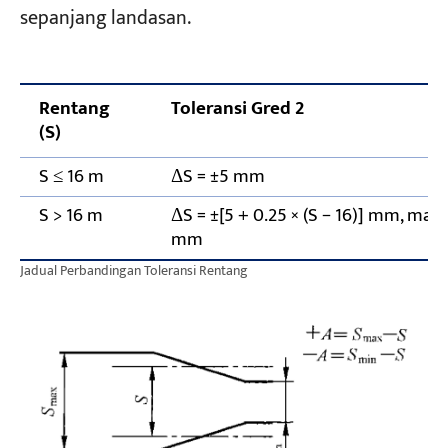
sepanjang landasan.
Rentang
Toleransi Gred 2
(S)
S ≤ 16 m
ΔS = ±5 mm
S > 16 m
ΔS = ±[5 + 0.25 × (S − 16)] mm, ma
mm
Jadual Perbandingan Toleransi Rentang