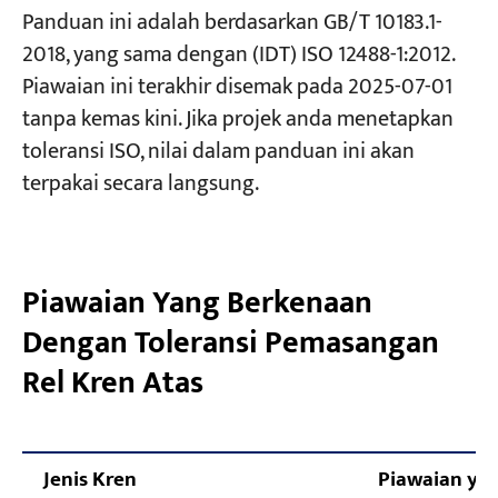
Panduan ini adalah berdasarkan GB/T 10183.1-
Semak 5 — Kelurusan Rel dalam Satah
2018, yang sama dengan (IDT) ISO 12488-1:2012.
Menegak (Sampel 2000 mm) c
Projek
Piawaian ini terakhir disemak pada 2025-07-01
Blog
Semak 6 — Perbezaan Ketinggian Antara Rel
Berita
tanpa kemas kini. Jika projek anda menetapkan
Permohonan
Bertentangan E
toleransi ISO, nilai dalam panduan ini akan
Tentang kita
Hubungi Kami
Semak 7 — Tamat Henti / Paralelisme
terpakai secara langsung.
Penimbal F
Semakan 8 — Jurang Sambungan Rel
Piawaian Yang Berkenaan
Semakan 9 — Kecondongan Rel G
Dengan Toleransi Pemasangan
Semak 10 — Pusat Rel vs. Penyimpangan
Pusat Web K
Rel Kren Atas
Alur Kerja Pemeriksaan Rel Kren Atas yang
Disyorkan
Jenis Kren
Piawaian ya