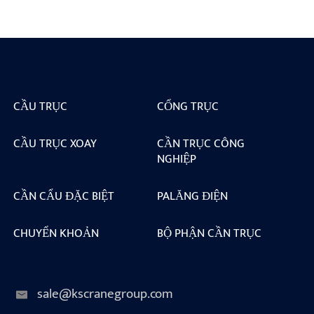
CẦU TRỤC
CỔNG TRỤC
CẦU TRỤC XOAY
CẦN TRỤC CÔNG
NGHIỆP
CẦN CẨU ĐẶC BIỆT
PALĂNG ĐIỆN
CHUYỂN KHOẢN
BỘ PHẬN CẦN TRỤC
sale@kscranegroup.com