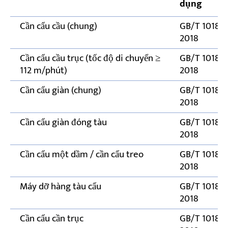
dụng
Hậu quả của các điều kiện vượt quá giới hạn
cho phép
Cần cẩu cầu (chung)
GB/T 10183.1
2018
Cần cẩu cầu trục (tốc độ di chuyển ≥
GB/T 10183.1
112 m/phút)
2018
Cần cẩu giàn (chung)
GB/T 10183.1
2018
Cần cẩu giàn đóng tàu
GB/T 10183.1
2018
Cần cẩu một dầm / cần cẩu treo
GB/T 10183.1
2018
Máy dỡ hàng tàu cẩu
GB/T 10183.1
2018
Cần cẩu cần trục
GB/T 10183.