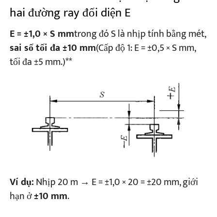
hai đường ray đối diện E
E = ±1,0 × S mm
trong đó S là nhịp tính bằng mét,
sai số tối đa ±10 mm
(Cấp độ 1: E = ±0,5 × S mm,
tối đa ±5 mm.)**
Ví dụ:
Nhịp 20 m → E = ±1,0 × 20 = ±20 mm, giới
hạn ở
±10 mm
.