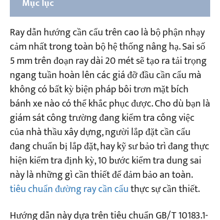
Mục lục
Tiêu chuẩn nào áp dụng cho dung sai lắp đặt
Ray dẫn hướng cần cẩu trên cao là bộ phận nhạy
ray cần cẩu trên cao?
cảm nhất trong toàn bộ hệ thống nâng hạ. Sai số
5 mm trên đoạn ray dài 20 mét sẽ tạo ra tải trọng
Dung sai lắp đặt đường ray cần cẩu trên cao -
ngang tuần hoàn lên các giá đỡ đầu cần cẩu mà
Xác định cấp độ
không có bất kỳ biện pháp bôi trơn mặt bích
10 bước kiểm tra dung sai (Cấp độ 2)
bánh xe nào có thể khắc phục được. Cho dù bạn là
giám sát công trường đang kiểm tra công việc
Kiểm tra 1 — Dung sai nhịp ΔS
của nhà thầu xây dựng, người lắp đặt cần cẩu
Kiểm tra 2 — Độ thẳng của ray trên mặt
đang chuẩn bị lắp đặt, hay kỹ sư bảo trì đang thực
phẳng ngang (toàn bộ chiều dài) B
hiện kiểm tra định kỳ, 10 bước kiểm tra dung sai
Kiểm tra 3 — Độ thẳng của ray trên mặt
này là những gì cần thiết để đảm bảo an toàn.
phẳng ngang (Mẫu 2000 mm) b
tiêu chuẩn đường ray cần cẩu
thực sự cần thiết.
Kiểm tra 4 — Độ thẳng của ray trong mặt
Hướng dẫn này dựa trên tiêu chuẩn GB/T 10183.1-
phẳng thẳng đứng (toàn bộ chiều dài) C