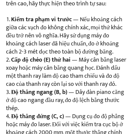
trên cao, hãy thực hiện theo trình tự sau:
Kiểm tra phạm vi trước
— Nếu khoảng cách
giữa các vạch đo không chính xác, mọi thứ khác
đều trở nên vô nghĩa. Hãy sử dụng máy đo
khoảng cách laser đã hiệu chuẩn, đo ở khoảng
cách 2-3 mét dọc theo toàn bộ đường băng.
Cấp độ chéo (E) thứ hai
— Máy cân bằng laser
xoay hoặc máy cân bằng quang học. Đánh dấu
một thanh ray làm độ cao tham chiếu và đo độ
cao của thanh ray còn lại so với thanh ray đó.
Độ thẳng ngang (B, b)
— Dây đàn piano căng
ở độ cao ngang đầu ray, đo độ lệch bằng thước
thép.
Độ thẳng đứng (C, c)
— Dụng cụ đo độ phẳng
hoặc máy đo laser. Đối với việc kiểm tra cục bộ ở
khoảng cách 2000 mm, một thước thẳng chính