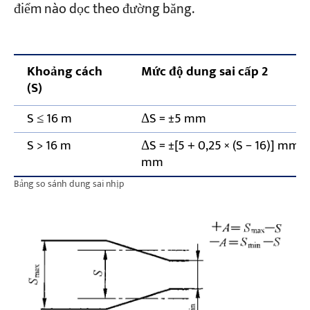
điểm nào dọc theo đường băng.
Khoảng cách
Mức độ dung sai cấp 2
(S)
S ≤ 16 m
ΔS = ±5 mm
S > 16 m
ΔS = ±[5 + 0,25 × (S − 16)] mm, t
mm
Bảng so sánh dung sai nhịp