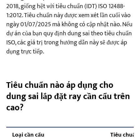
2018, giống hệt với tiêu chuẩn (IDT) ISO 12488-
Kiểm tra 5 — Độ thẳng của ray trong mặt
1:2012. Tiêu chuẩn này được xem xét lần cuối vào
phẳng thẳng đứng (Mẫu 2000 mm) c
Dự án
ngày 01/07/2025 mà không có cập nhật nào. Nếu
Blog
Kiểm tra 6 — Chênh lệch độ cao giữa hai
Tin tức
dự án của bạn quy định dung sai theo tiêu chuẩn
Các ứng dụng
đường ray đối diện E
ISO, các giá trị trong hướng dẫn này sẽ được áp
Về chúng tôi
Liên hệ chúng tôi
Kiểm tra 7 — Điểm dừng cuối / Song song
dụng trực tiếp.
hóa bộ đệm F
Kiểm tra 8 — Khe hở mối nối ray
Tiêu chuẩn nào áp dụng cho
Kiểm tra 9 — Độ nghiêng đường ray G
dung sai lắp đặt ray cần cẩu trên
Kiểm tra 10 — Độ lệch giữa tâm đường ray và
tâm mạng K
cao?
Quy trình kiểm tra đường ray cần cẩu trên cao
được đề xuất
Loại cần cẩu
Tiêu chuẩn