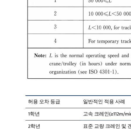
허용 오차 등급
일반적인 적용 사례
1학년
고속 크레인(≥112m/mi
2학년
표준 교량 크레인 및 