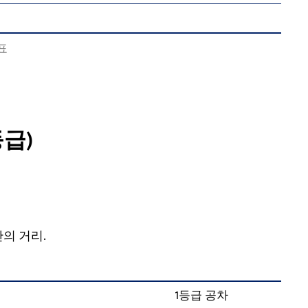
표
등급)
의 거리.
1등급 공차