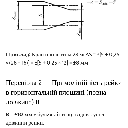
Приклад:
Кран прольотом 28 м: ΔS = ±[5 + 0,25
× (28 − 16)] = ±[5 + 0,25 × 12] =
±8 мм
.
Перевірка 2 — Прямолінійність рейки
в горизонтальній площині (повна
довжина) B
B = ±10 мм
у будь-якій точці вздовж усієї
довжини рейки.