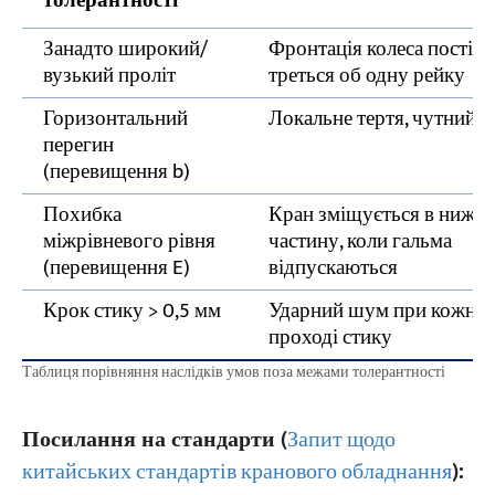
толерантності
Занадто широкий/
Фронтація колеса постій
вузький проліт
треться об одну рейку
Горизонтальний
Локальне тертя, чутний п
перегин
(перевищення b)
Похибка
Кран зміщується в нижн
міжрівневого рівня
частину, коли гальма
(перевищення E)
відпускаються
Крок стику > 0,5 мм
Ударний шум при кожно
проході стику
Таблиця порівняння наслідків умов поза межами толерантності
Посилання на стандарти (
Запит щодо
китайських стандартів кранового обладнання
):