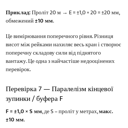
Приклад:
Проліт 20 м → E = ±1,0 × 20 = ±20 мм,
обмежений
±10 мм
.
Це вимірювання поперечного рівня. Різниця
висот між рейками нахиляє весь кран і створює
поперечну складову сили від піднятого
вантажу. Це одна з найчастіше недооцінених
перевірок.
Перевірка 7 — Паралелізм кінцевої
зупинки / буфера F
F = ±1,0 × S мм
, де S – проліт у метрах,
макс.
±10 мм
.