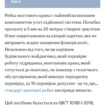
Зміст
Який стандарт застосовується до допусків
Рейка мостового крана є найневблаганнішим
встановлення рейок мостового крана
компонентом усієї підйомної системи. Похибка
прольоту в 5 мм на 20 метрах створює циклічне
Визначення допусків на встановлення рейок
бічне навантаження на кінцеві каретки, яке не
мостового крана
виправить жодне змащення фланців коліс.
10 перевірок допусків (2 клас)
Незалежно від того, чи ви керівник
будівельного майданчика, який перевіряє
Перевірка 1 — Допуск прольоту ΔS
роботу підрядника, монтажник крана, який
Перевірка 2 — Прямолінійність рейки в
готується до монтажу, чи інженер з технічного
горизонтальній площині (повна довжина) B
обслуговування, який виконує періодичну
Перевірка 3 — Прямолінійність рейки в
перевірку, ці 10 перевірок допусків - це те, що...
горизонтальній площині (зразок 2000 мм)
стандарт кранової рейки
насправді вимагає.
b
Цей посібник базується на GB/T 10183.1-2018,
Перевірка 4 — Прямолінійність рейки у