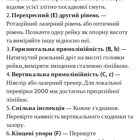
вздовж усієї злітно-посадкової смуги.
Перехресний (E) другий рівень
—
Ротаційний лазерний рівень або оптичний
рівень. Позначте одну рейку як опорну висоту
та виміряйте іншу відносно неї.
Горизонтальна прямолінійність (B, b)
—
Натягнутий рояльний дріт на висоті головки
рейки, виміряти зміщення сталевою лінійкою.
Вертикальна прямолінійність (C, c)
—
Нівелір або лазерний трекер. Для локальної
перевірки 2000 мм достатньо прецизійної
лінійки.
Спільна інспекція
— Кожне з'єднання.
Перевірте наявність вертикального сходинки та
зазору.
Кінцеві упори (F)
— Перевірте