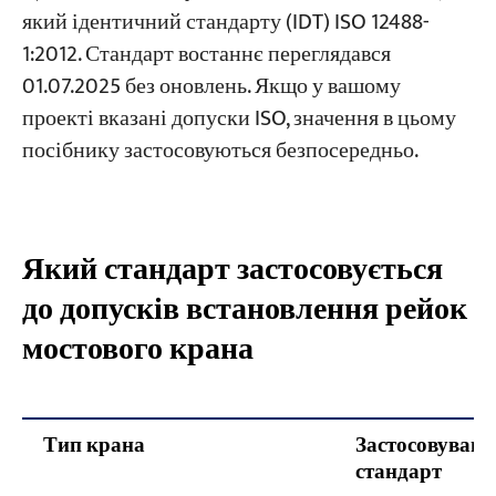
який ідентичний стандарту (IDT) ISO 12488-
вертикальній площині (повна довжина) C
1:2012. Стандарт востаннє переглядався
Перевірка 5 — Прямолінійність рейки у
Проекти
01.07.2025 без оновлень. Якщо у вашому
Блоги
вертикальній площині (зразок 2000 мм) c
Новини
проекті вказані допуски ISO, значення в цьому
Програми
Перевірка 6 — Різниця висот між
посібнику застосовуються безпосередньо.
Про нас
протилежними рейками E
Зв'яжіться з нами
Перевірка 7 — Паралелізм кінцевої
зупинки / буфера F
Який стандарт застосовується
Перевірка 8 — Зазор між рейками
до допусків встановлення рейок
Перевірка 9 — Нахил рейки G
мостового крана
Перевірка 10 — Відхилення K від
залізничного центру та веб-центру
Тип крана
Застосовувани
Рекомендований робочий процес перевірки
стандарт
рейок мостового крана