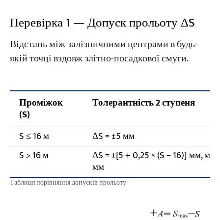
Перевірка 1 — Допуск прольоту ΔS
Відстань між залізничними центрами в будь-
якій точці вздовж злітно-посадкової смуги.
Проміжок
Толерантність 2 ступеня
(S)
S ≤ 16 м
ΔS = ±5 мм
S > 16 м
ΔS = ±[5 + 0,25 × (S − 16)] мм, мак
мм
Таблиця порівняння допусків прольоту