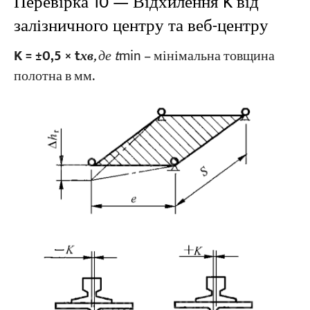
Перевірка 10 — Відхилення K від
залізничного центру та веб-центру
K = ±0,5 × t
хв
, де t
min – мінімальна товщина
полотна в мм.