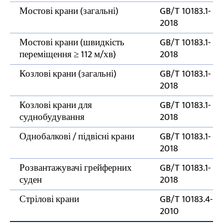
Мостові крани (загальні)
GB/T 10183.1-
Наслідки станів поза межами толерантності
2018
Мостові крани (швидкість
GB/T 10183.1-
переміщення ≥ 112 м/хв)
2018
Козлові крани (загальні)
GB/T 10183.1-
2018
Козлові крани для
GB/T 10183.1-
суднобудування
2018
Однобалкові / підвісні крани
GB/T 10183.1-
2018
Розвантажувачі грейферних
GB/T 10183.1-
суден
2018
Стрілові крани
GB/T 10183.4-
2010