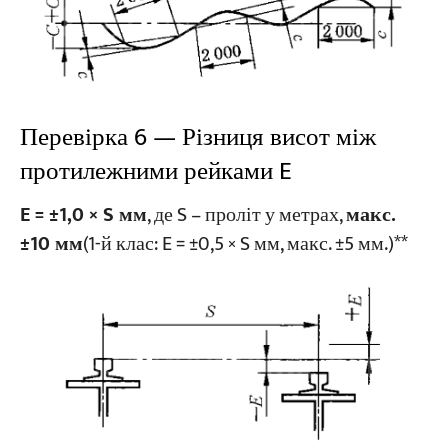
Перевірка 6 — Різниця висот між
протилежними рейками E
E = ±1,0 × S мм
, де S – проліт у метрах,
макс.
±10 мм
(1-й клас: E = ±0,5 × S мм, макс. ±5 мм.)**