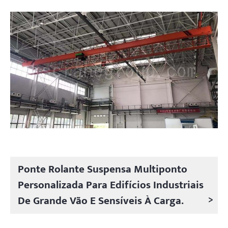
Projetos
Blogs
Notícias
Aplicações
Sobre nós
Contate-nos
Ponte Rolante Suspensa Multiponto
Personalizada Para Edifícios Industriais
>
De Grande Vão E Sensíveis À Carga.