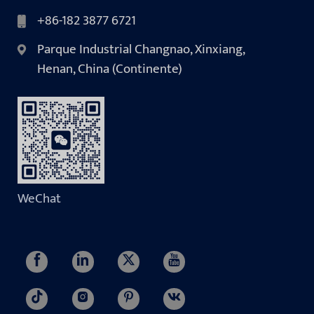
+86-182 3877 6721
Parque Industrial Changnao, Xinxiang,
Henan, China (Continente)
WeChat