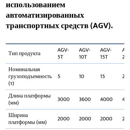
использованием
автоматизированных
транспортных средств (AGV).
AGV-
AGV-
AGV-
AG
Тип продукта
5T
10T
15T
20
Номинальная
грузоподъемность
5
10
15
20
(т)
Длина платформы
3000
3600
4000
45
(мм)
Ширина
2000
2000
2000
22
платформы (мм)