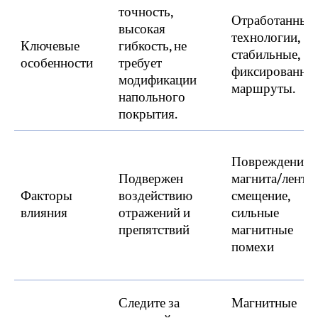
точность,
Отработанные
высокая
технологии,
Ключевые
гибкость, не
стабильные,
особенности
требует
фиксированны
модификации
маршруты.
напольного
покрытия.
Повреждение
Подвержен
магнита/ленты
Факторы
воздействию
смещение,
влияния
отражений и
сильные
препятствий
магнитные
помехи
Следите за
Магнитные