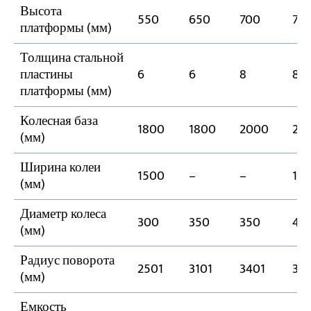
Высота
550
650
700
72
платформы (мм)
Толщина стальной
пластины
6
6
8
8
платформы (мм)
Колесная база
1800
1800
2000
25
(мм)
Ширина колеи
1500
–
–
17
(мм)
Диаметр колеса
300
350
350
40
(мм)
Радиус поворота
2501
3101
3401
39
(мм)
Емкость