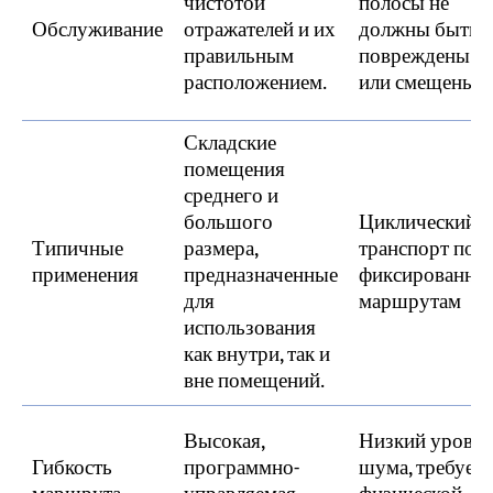
чистотой
полосы не
Обслуживание
отражателей и их
должны быть
правильным
повреждены
расположением.
или смещены.
Складские
помещения
среднего и
большого
Циклический
Типичные
размера,
транспорт по
применения
предназначенные
фиксированны
для
маршрутам
использования
как внутри, так и
вне помещений.
Высокая,
Низкий уровен
Гибкость
программно-
шума, требует