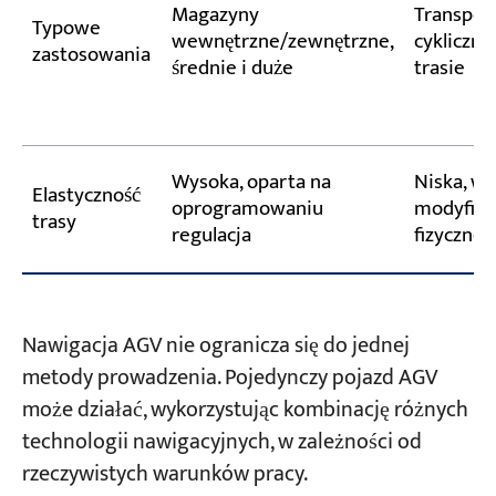
Magazyny
Transpor
Typowe
wewnętrzne/zewnętrzne,
cykliczny 
zastosowania
średnie i duże
trasie
Wysoka, oparta na
Niska, w
Elastyczność
oprogramowaniu
modyfika
trasy
regulacja
fizycznej
Nawigacja AGV nie ogranicza się do jednej
metody prowadzenia. Pojedynczy pojazd AGV
może działać, wykorzystując kombinację różnych
technologii nawigacyjnych, w zależności od
rzeczywistych warunków pracy.