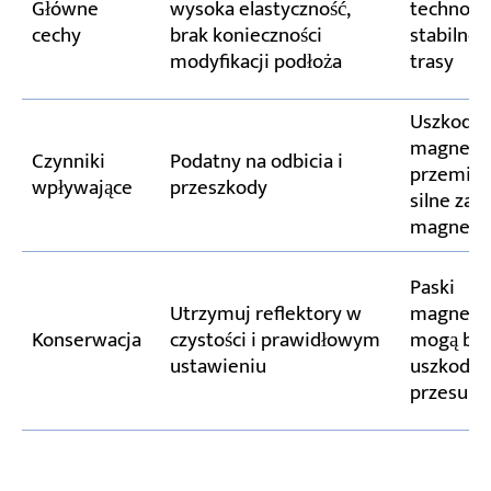
Główne
wysoka elastyczność,
technolog
cechy
brak konieczności
stabilne, 
modyfikacji podłoża
trasy
Uszkodze
magnesu
Czynniki
Podatny na odbicia i
przemies
wpływające
przeszkody
silne zak
magnety
Paski
Utrzymuj reflektory w
magnetyc
Konserwacja
czystości i prawidłowym
mogą by
ustawieniu
uszkodzo
przesuni