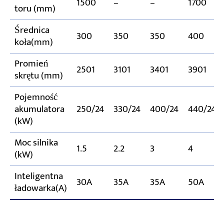
1500
–
–
1700
toru (mm)
Średnica
300
350
350
400
koła(mm)
Promień
2501
3101
3401
3901
skrętu (mm)
Pojemność
akumulatora
250/24
330/24
400/24
440/24
(kW)
Moc silnika
1.5
2.2
3
4
(kW)
Inteligentna
30A
35A
35A
50A
ładowarka(A)