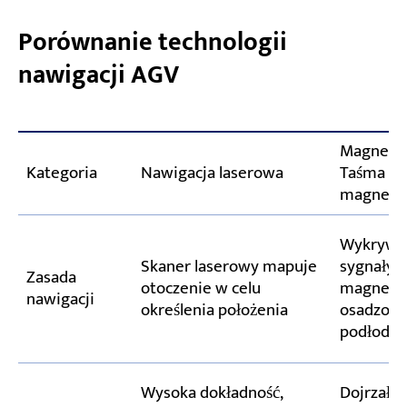
Porównanie technologii
nawigacji AGV
Magnetyc
Kategoria
Nawigacja laserowa
Taśma
magnety
Wykrywa
Skaner laserowy mapuje
sygnały
Zasada
otoczenie w celu
magnety
nawigacji
określenia położenia
osadzon
podłodze
Wysoka dokładność,
Dojrzała