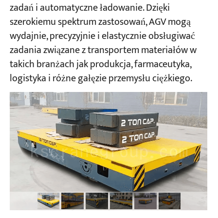
zadań i automatyczne ładowanie. Dzięki
szerokiemu spektrum zastosowań, AGV mogą
Projekty
wydajnie, precyzyjnie i elastycznie obsługiwać
Blogi
Aktualności
zadania związane z transportem materiałów w
Aplikacje
takich branżach jak produkcja, farmaceutyka,
O nas
logistyka i różne gałęzie przemysłu ciężkiego.
Skontaktuj się z nami