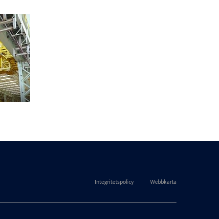
Integritetspolicy
Webbkarta