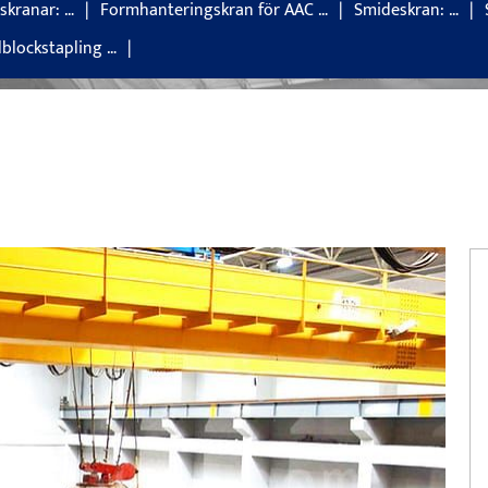
skranar: …
Formhanteringskran för AAC …
Smideskran: …
blockstapling …