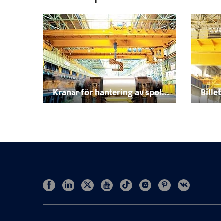
Kranar för hantering av spole,
Bille
stång och plattor