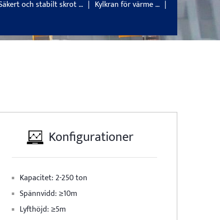
Säkert och stabilt skrot …
Kylkran för värme …
Konfigurationer
Kapacitet: 2-250 ton
Spännvidd: ≥10m
Lyfthöjd: ≥5m