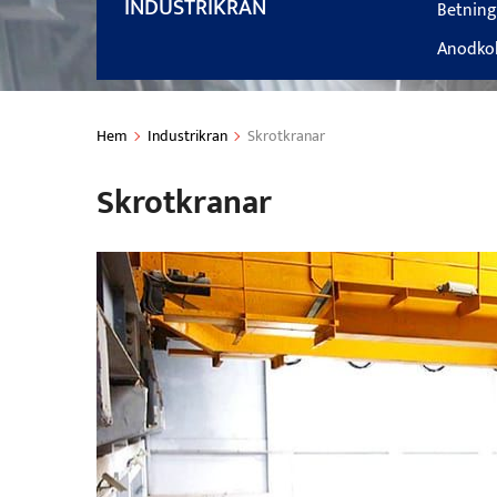
INDUSTRIKRAN
Betning
Anodkol
Hem
Industrikran
Skrotkranar
Skrotkranar