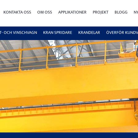
KONTAKTA OSS
OM OSS
APPLIKATIONER
PROJEKT
BLOGG
N
FT- OCH VINSCHVAGN
KRAN SPRIDARE
KRANDELAR
ÖVERFÖR KUND