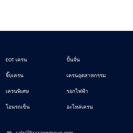
EOT เครน
ปั้นจั่น
จิ๊บเครน
เครนอุตสาหกรรม
เครนพิเศษ
รอกไฟฟ้า
โอนรถเข็น
อะไหล่เครน
sale@kscranegroup.com