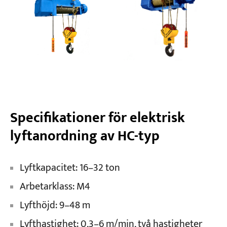
Projekt
Bloggar
Nyheter
Applikationer
Om oss
Kontakta oss
Specifikationer för elektrisk
lyftanordning av HC-typ
Lyftkapacitet: 16–32 ton
Arbetarklass: M4
Lyfthöjd: 9–48 m
Lyfthastighet: 0,3–6 m/min, två hastigheter