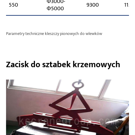
Φ3000-
550
9300
115
Φ5000
Parametry techniczne kleszczy pionowych do wlewków
Zacisk do sztabek krzemowych