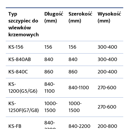
Typ
Długość
Szerokość
Wysokość
szczypiec do
(mm)
(mm)
(mm)
(
wlewków
krzemowych
KS-156
156
156
300-400
0
KS-840AB
840
840
300-400
1
KS-840C
860
860
200-400
1
KS-
840-
840-1100
270-600
1200(G5/G6)
1100
KS-
1000-
1000-
270-600
2
1250F(G7/G8)
1500
1500
840-
KS-FB
840-2200
200-800