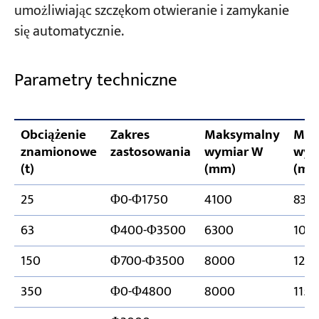
umożliwiając szczękom otwieranie i zamykanie
się automatycznie.
Parametry techniczne
Obciążenie
Zakres
Maksymalny
Mak
znamionowe
zastosowania
wymiar W
wym
(t)
(mm)
(mm
25
Φ0-Φ1750
4100
830
63
Φ400-Φ3500
6300
100
150
Φ700-Φ3500
8000
125
350
Φ0-Φ4800
8000
115