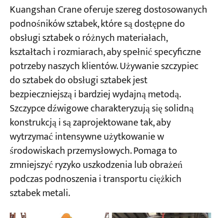
Kuangshan Crane oferuje szereg dostosowanych
podnośników sztabek, które są dostępne do
Projekty
obsługi sztabek o różnych materiałach,
Blogi
Aktualności
kształtach i rozmiarach, aby spełnić specyficzne
Aplikacje
potrzeby naszych klientów. Używanie szczypiec
O nas
Skontaktuj się z nami
do sztabek do obsługi sztabek jest
bezpieczniejszą i bardziej wydajną metodą.
Szczypce dźwigowe charakteryzują się solidną
konstrukcją i są zaprojektowane tak, aby
wytrzymać intensywne użytkowanie w
środowiskach przemysłowych. Pomaga to
zmniejszyć ryzyko uszkodzenia lub obrażeń
podczas podnoszenia i transportu ciężkich
sztabek metali.