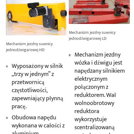
Mechanizm jezdny suwnicy
jednodźwigarowej LD
Mechanizm jezdny suwnicy
jednodźwigarowej HD
Mechanizm jezdny
wózka i dźwigu jest
Wyposażony w silnik
napędzany silnikiem
„trzy w jednym” z
elektrycznym
przetwornicą
połączonym z
częstotliwości,
reduktorem. Wał
zapewniający płynną
wolnoobrotowy
pracę.
reduktora
Obudowa napędu
wykorzystuje
wykonana w całości z
scentralizowaną
aluminium,