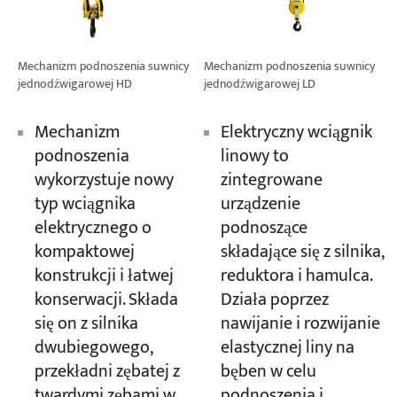
Mechanizm podnoszenia suwnicy
Mechanizm podnoszenia suwnicy
jednodźwigarowej HD
jednodźwigarowej LD
Mechanizm
Elektryczny wciągnik
podnoszenia
linowy to
wykorzystuje nowy
zintegrowane
typ wciągnika
urządzenie
elektrycznego o
podnoszące
kompaktowej
składające się z silnika,
konstrukcji i łatwej
reduktora i hamulca.
konserwacji. Składa
Działa poprzez
się on z silnika
nawijanie i rozwijanie
dwubiegowego,
elastycznej liny na
przekładni zębatej z
bęben w celu
twardymi zębami w
podnoszenia i