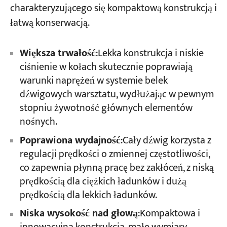
charakteryzującego się kompaktową konstrukcją i
łatwą konserwacją.
Projekty
Blogi
Aktualności
Większa trwałość
:Lekka konstrukcja i niskie
Aplikacje
ciśnienie w kołach skutecznie poprawiają
O nas
warunki naprężeń w systemie belek
Skontaktuj się z nami
dźwigowych warsztatu, wydłużając w pewnym
stopniu żywotność głównych elementów
nośnych.
Poprawiona wydajność
:Cały dźwig korzysta z
regulacji prędkości o zmiennej częstotliwości,
co zapewnia płynną pracę bez zakłóceń, z niską
prędkością dla ciężkich ładunków i dużą
prędkością dla lekkich ładunków.
Niska wysokość nad głową
:Kompaktowa i