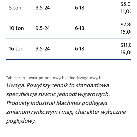
$5,900
5 ton
9.5-24
6-18
11,000
$7,800
10 ton
9.5-24
6-18
15,00
$11,00
16 ton
9.5-24
6-18
19,00
Tabela cen suwnic pomostowych jednodźwigarowych
Uwaga: Powyższy cennik to standardowa
specyfikacja suwnic jednodźwigarowych.
Produkty Industrial Machines podlegają
zmianom rynkowym i mają charakter wyłącznie
poglądowy.