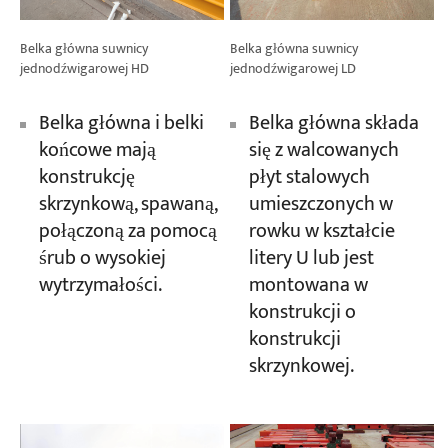
Belka główna suwnicy
Belka główna suwnicy
jednodźwigarowej HD
jednodźwigarowej LD
Belka główna i belki
Belka główna składa
końcowe mają
się z walcowanych
konstrukcję
płyt stalowych
skrzynkową, spawaną,
umieszczonych w
połączoną za pomocą
rowku w kształcie
śrub o wysokiej
litery U lub jest
wytrzymałości.
montowana w
konstrukcji o
konstrukcji
skrzynkowej.