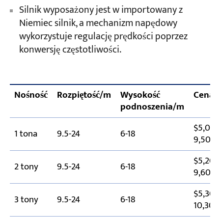
Silnik wyposażony jest w importowany z
Niemiec silnik, a mechanizm napędowy
wykorzystuje regulację prędkości poprzez
konwersję częstotliwości.
Nośność
Rozpiętość/m
Wysokość
Cena/
podnoszenia/m
$5,000
1 tona
9.5-24
6-18
9,500
$5,200
2 tony
9.5-24
6-18
9,600
$5,300
3 tony
9.5-24
6-18
10,300