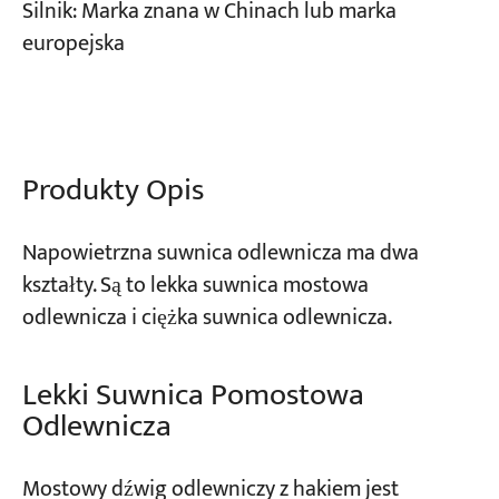
Silnik: Marka znana w Chinach lub marka
europejska
Projekty
Blogi
Aktualności
Aplikacje
O nas
Skontaktuj się z nami
Produkty Opis
Napowietrzna suwnica odlewnicza ma dwa
kształty. Są to lekka suwnica mostowa
odlewnicza i ciężka suwnica odlewnicza.
Lekki Suwnica Pomostowa
Odlewnicza
Mostowy dźwig odlewniczy z hakiem jest