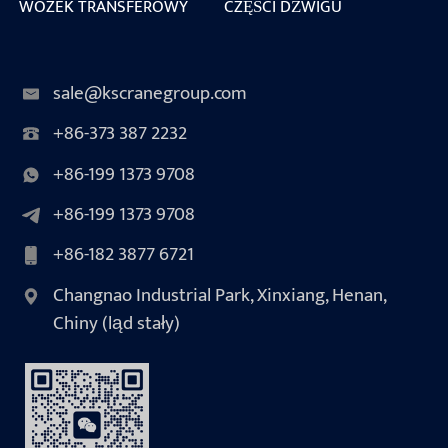
WÓZEK TRANSFEROWY
CZĘŚCI DŹWIGU
sale@kscranegroup.com
+86-373 387 2232
+86-199 1373 9708
+86-199 1373 9708
+86-182 3877 6721
Changnao Industrial Park, Xinxiang, Henan,
Chiny (ląd stały)