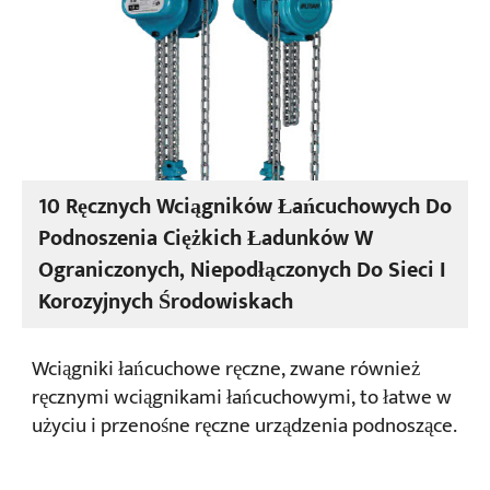
Projekty
Blogi
Aktualności
Aplikacje
O nas
Skontaktuj się z nami
10 Ręcznych Wciągników Łańcuchowych Do
Podnoszenia Ciężkich Ładunków W
Ograniczonych, Niepodłączonych Do Sieci I
Korozyjnych Środowiskach
Wciągniki łańcuchowe ręczne, zwane również
ręcznymi wciągnikami łańcuchowymi, to łatwe w
użyciu i przenośne ręczne urządzenia podnoszące.