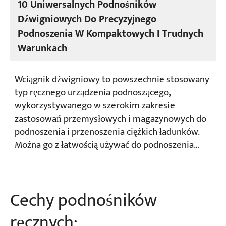
10 Uniwersalnych Podnośników
Dźwigniowych Do Precyzyjnego
Podnoszenia W Kompaktowych I Trudnych
Warunkach
Wciągnik dźwigniowy to powszechnie stosowany
typ ręcznego urządzenia podnoszącego,
wykorzystywanego w szerokim zakresie
zastosowań przemysłowych i magazynowych do
podnoszenia i przenoszenia ciężkich ładunków.
Można go z łatwością używać do podnoszenia
małych ładunków. Ze względu na wysoką
wydajność, wygodę i niski koszt, ręczny wciągnik
łańcuchowy stał się niezbędnym narzędziem w
Cechy podnośników
wielu małych i średnich projektach oraz w
codziennej pracy.
ręcznych: