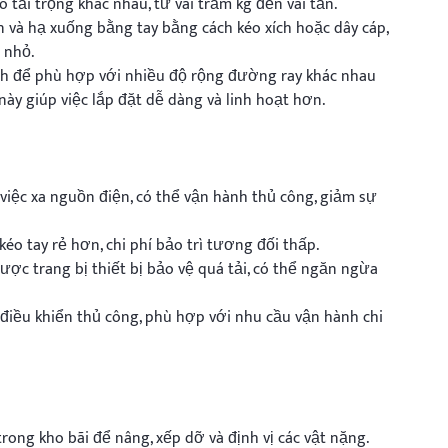
ó tải trọng khác nhau, từ vài trăm kg đến vài tấn.
 và hạ xuống bằng tay bằng cách kéo xích hoặc dây cáp,
 nhỏ.
ỉnh để phù hợp với nhiều độ rộng đường ray khác nhau
ày giúp việc lắp đặt dễ dàng và linh hoạt hơn.
iệc xa nguồn điện, có thể vận hành thủ công, giảm sự
 kéo tay rẻ hơn, chi phí bảo trì tương đối thấp.
ược trang bị thiết bị bảo vệ quá tải, có thể ngăn ngừa
 điều khiển thủ công, phù hợp với nhu cầu vận hành chi
rong kho bãi để nâng, xếp dỡ và định vị các vật nặng.