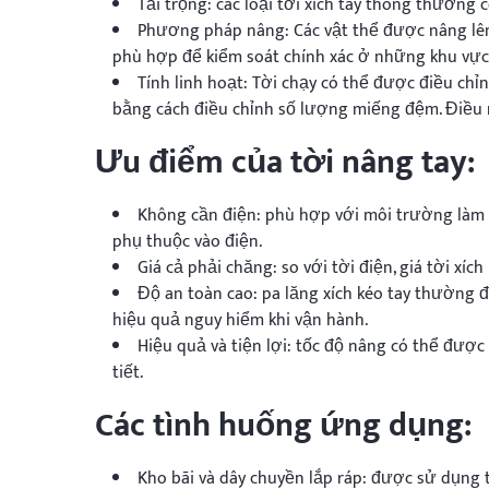
Tải trọng: các loại tời xích tay thông thường c
Phương pháp nâng: Các vật thể được nâng lên
phù hợp để kiểm soát chính xác ở những khu vực
Tính linh hoạt: Tời chạy có thể được điều ch
bằng cách điều chỉnh số lượng miếng đệm. Điều n
Ưu điểm của tời nâng tay:
Không cần điện: phù hợp với môi trường làm v
phụ thuộc vào điện.
Giá cả phải chăng: so với tời điện, giá tời xích
Độ an toàn cao: pa lăng xích kéo tay thường đ
hiệu quả nguy hiểm khi vận hành.
Hiệu quả và tiện lợi: tốc độ nâng có thể được
tiết.
Các tình huống ứng dụng:
Kho bãi và dây chuyền lắp ráp: được sử dụng t