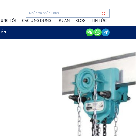
HÚNG TÔI
CÁC ỨNG DỤNG
DỰ ÁN
BLOG
TIN TỨC
OẢN