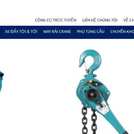
CÔNG CỤ TRỰC TUYẾN
LIÊN HỆ CHÚNG TÔI
VỀ C
XE ĐẨY TỜI & TỜI
MÁY RẢI CRANE
PHỤ TÙNG CẨU
CHUYỂN KH