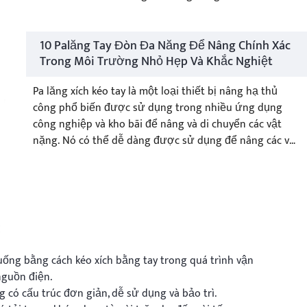
hoặc dây thừng.
10 Palăng Tay Đòn Đa Năng Để Nâng Chính Xác
Trong Môi Trường Nhỏ Hẹp Và Khắc Nghiệt
Pa lăng xích kéo tay là một loại thiết bị nâng hạ thủ
công phổ biến được sử dụng trong nhiều ứng dụng
công nghiệp và kho bãi để nâng và di chuyển các vật
nặng. Nó có thể dễ dàng được sử dụng để nâng các vật
nhỏ. Nhờ hiệu suất cao, sự tiện lợi và chi phí thấp, pa
lăng xích kéo tay đã trở thành một công cụ thiết yếu
cho nhiều dự án vừa và nhỏ cũng như công việc hàng
ngày.
:
uống bằng cách kéo xích bằng tay trong quá trình vận
guồn điện.
g có cấu trúc đơn giản, dễ sử dụng và bảo trì.