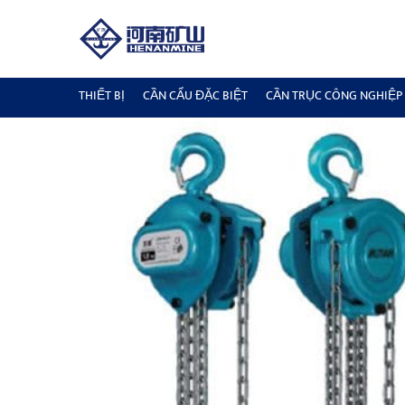
THIẾT BỊ
CẦN CẨU ĐẶC BIỆT
CẦN TRỤC CÔNG NGHIỆP