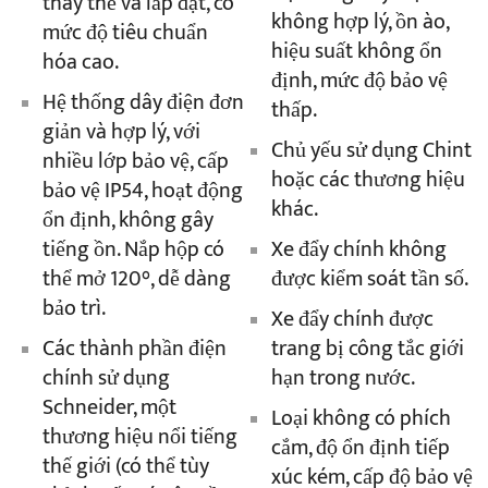
thay thế và lắp đặt, có
không hợp lý, ồn ào,
mức độ tiêu chuẩn
hiệu suất không ổn
hóa cao.
định, mức độ bảo vệ
Hệ thống dây điện đơn
thấp.
giản và hợp lý, với
Chủ yếu sử dụng Chint
nhiều lớp bảo vệ, cấp
hoặc các thương hiệu
bảo vệ IP54, hoạt động
khác.
ổn định, không gây
Xe đẩy chính không
tiếng ồn. Nắp hộp có
được kiểm soát tần số.
thể mở 120°, dễ dàng
bảo trì.
Xe đẩy chính được
trang bị công tắc giới
Các thành phần điện
hạn trong nước.
chính sử dụng
Schneider, một
Loại không có phích
thương hiệu nổi tiếng
cắm, độ ổn định tiếp
thế giới (có thể tùy
xúc kém, cấp độ bảo vệ