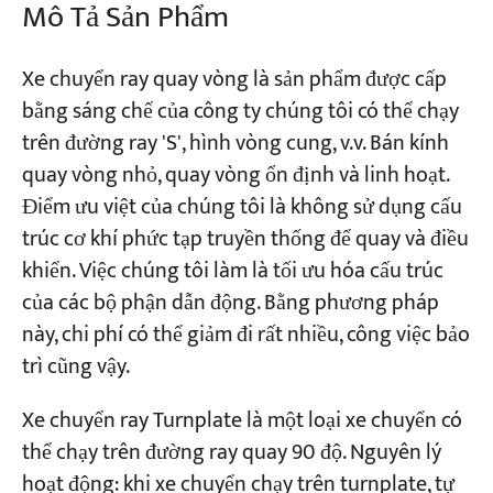
Mô Tả Sản Phẩm
Dự án
Xe chuyển ray quay vòng là sản phẩm được cấp
Blog
bằng sáng chế của công ty chúng tôi có thể chạy
Tin tức
Các ứng dụng
trên đường ray 'S', hình vòng cung, v.v. Bán kính
Về chúng tôi
quay vòng nhỏ, quay vòng ổn định và linh hoạt.
Liên hệ chúng tôi
Điểm ưu việt của chúng tôi là không sử dụng cấu
trúc cơ khí phức tạp truyền thống để quay và điều
khiển. Việc chúng tôi làm là tối ưu hóa cấu trúc
của các bộ phận dẫn động. Bằng phương pháp
này, chi phí có thể giảm đi rất nhiều, công việc bảo
trì cũng vậy.
Xe chuyển ray Turnplate là một loại xe chuyển có
thể chạy trên đường ray quay 90 độ. Nguyên lý
hoạt động: khi xe chuyển chạy trên turnplate, tự