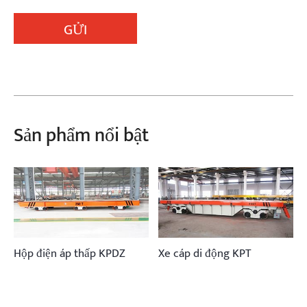
GỬI
Sản phẩm nổi bật
Hộp điện áp thấp KPDZ
Xe cáp di động KPT